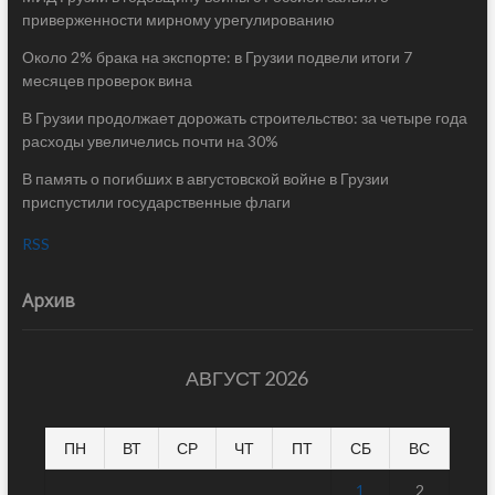
приверженности мирному урегулированию
Около 2% брака на экспорте: в Грузии подвели итоги 7
месяцев проверок вина
В Грузии продолжает дорожать строительство: за четыре года
расходы увеличелись почти на 30%
В память о погибших в августовской войне в Грузии
приспустили государственные флаги
RSS
Архив
АВГУСТ 2026
ПН
ВТ
СР
ЧТ
ПТ
СБ
ВС
1
2