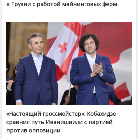
в Грузии с работой майнинговых ферм
«Настоящий гроссмейстер»: Кобахидзе
@ქართული ოცნება / Georgian Dream
сравнил путь Иванишвили с партией
против оппозиции