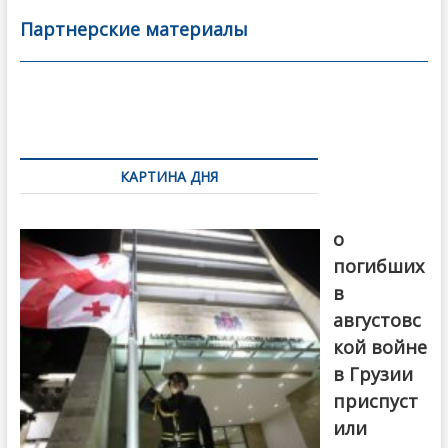
b
er
l
а
Партнерские материалы
o
в
o
и
k
ть
Навигация
по
КАРТИНА ДНЯ
записям
В память
о
погибших
в
августовс
кой войне
в Грузии
приспуст
или