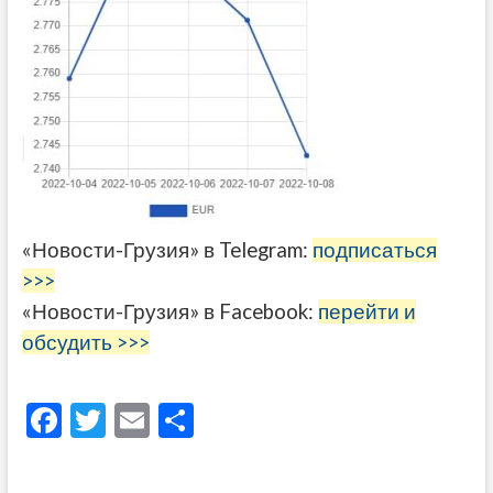
«Новости-Грузия» в Telegram:
подписаться
>>>
«Новости-Грузия» в Facebook:
перейти и
обсудить >>>
F
T
E
О
ac
w
m
тп
e
itt
ai
р