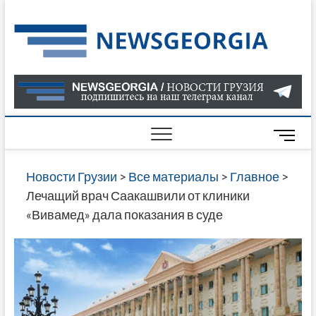
Skip
to
Нов
САМАЯ
content
АКТУАЛ
Гру
ИНФОР
О СОБ
В ГРУЗ
НОВОС
M
ГРУЗИИ
e
ОНЛАЙН
n
Новости Грузии
>
Все материалы
>
Главное
>
САЙТЕ 
u
Лечащий врач Саакашвили от клиники
НАЙДЕ
B
«Вивамед» дала показания в суде
НОВОС
u
ПОЛИТ
t
ЭКОНО
t
КУЛЬТУ
o
СПОРТА
n
МНОГО