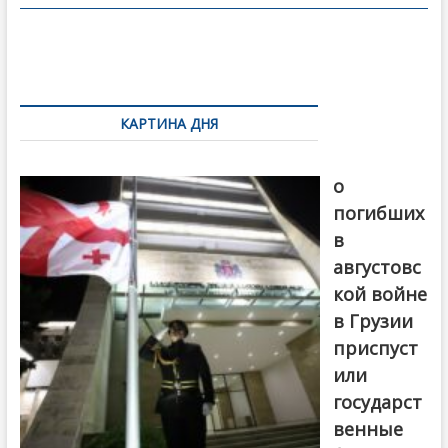
o
в
o
и
k
ть
Навигация
по
КАРТИНА ДНЯ
записям
В память
о
погибших
в
августовс
кой войне
в Грузии
приспуст
или
государст
венные