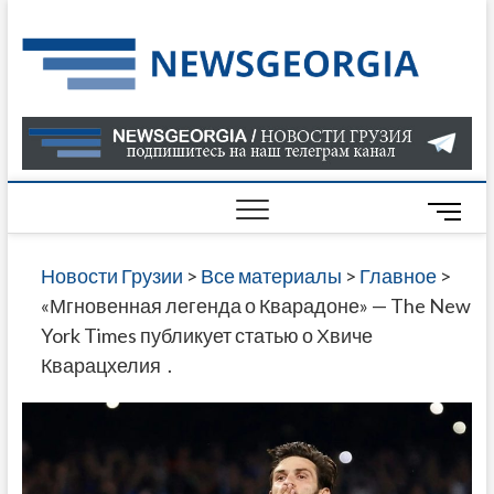
Skip
to
Нов
САМАЯ
content
АКТУАЛ
Гру
ИНФОР
О СОБ
В ГРУЗ
НОВОС
M
ГРУЗИИ
e
ОНЛАЙН
n
Новости Грузии
>
Все материалы
>
Главное
>
САЙТЕ 
u
«Мгновенная легенда о Кварадоне» — The New
НАЙДЕ
B
York Times публикует статью о Хвиче
НОВОС
u
Кварацхелия .
ПОЛИТ
t
ЭКОНО
t
КУЛЬТУ
o
СПОРТА
n
МНОГО