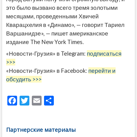
это было вызвано всего тремя золотыми
месяцами, проведенными Хвичей
Кварацхелия в «Динамо», — говорит Тариел
Варшанидзе», — пишет американское
издание The New York Times.
«Новости-Грузия» в Telegram:
подписаться
>>>
«Новости-Грузия» в Facebook:
перейти и
обсудить >>>
F
T
E
О
ac
w
m
тп
e
itt
ai
р
b
er
l
а
Партнерские материалы