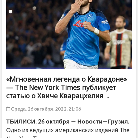
ДРУГОЕ
«Мгновенная легенда о Кварадоне»
— The New York Times публикует
статью о Хвиче Кварацхелия .
Среда, 26 октября, 2022, 21:06
ТБИЛИСИ
, 2
6
октября
—
Новости
—
Грузия
.
Одно из ведущих американских изданий The