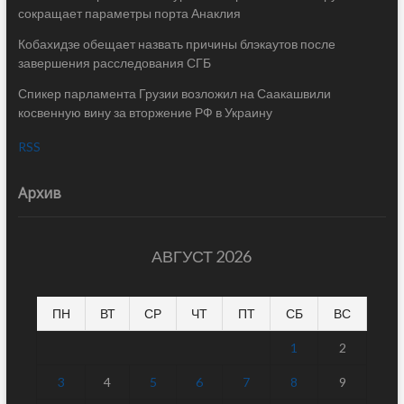
сокращает параметры порта Анаклия
Кобахидзе обещает назвать причины блэкаутов после
завершения расследования СГБ
Спикер парламента Грузии возложил на Саакашвили
косвенную вину за вторжение РФ в Украину
RSS
Архив
АВГУСТ 2026
ПН
ВТ
СР
ЧТ
ПТ
СБ
ВС
1
2
3
4
5
6
7
8
9