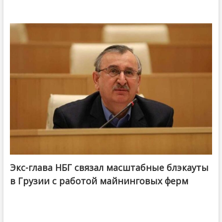
Экс-глава НБГ связал масштабные блэкауты
в Грузии с работой майнинговых ферм