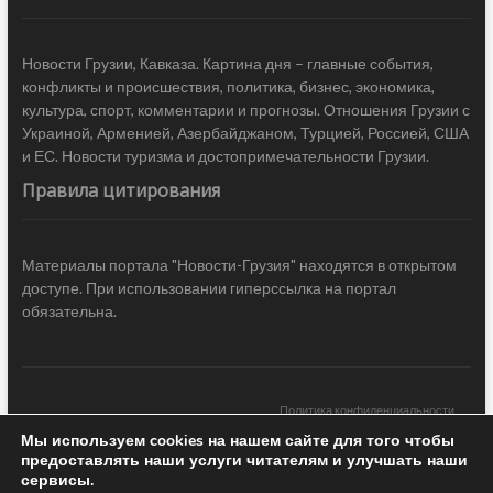
Новости Грузии, Кавказа. Картина дня – главные события,
конфликты и происшествия, политика, бизнес, экономика,
культура, спорт, комментарии и прогнозы. Отношения Грузии с
Украиной, Арменией, Азербайджаном, Турцией, Россией, США
и ЕС. Новости туризма и достопримечательности Грузии.
Правила цитирования
Материалы портала "Новости-Грузия" находятся в открытом
доступе. При использовании гиперссылка на портал
обязательна.
Политика конфиденциальности
Мы используем cookies на нашем сайте для того чтобы
Новости Грузии
| Black Sea Press LTD © 2020 All Rights Reserved /
предоставлять наши услуги читателям и улучшать наши
Design & development —
COCODO BRANDO
сервисы.