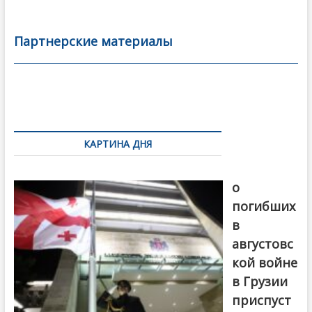
e
itt
ai
р
b
er
l
а
Партнерские материалы
o
в
o
и
k
ть
Навигация
по
КАРТИНА ДНЯ
записям
В память
о
погибших
в
августовс
кой войне
в Грузии
приспуст