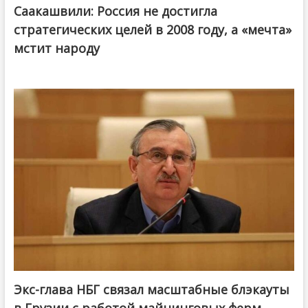
Саакашвили: Россия не достигла
стратегических целей в 2008 году, а «мечта»
мстит народу
Экс-глава НБГ связал масштабные блэкауты
в Грузии с работой майнинговых ферм