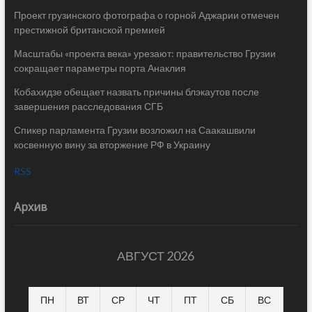
Проект грузинского фотографа о горной Аджарии отмечен
престижной британской премией
Масштабы «проекта века» урезают: правительство Грузии
сокращает параметры порта Анаклия
Кобахидзе обещает назвать причины блэкаутов после
завершения расследования СГБ
Спикер парламента Грузии возложил на Саакашвили
косвенную вину за вторжение РФ в Украину
RSS
Архив
АВГУСТ 2026
ПН
ВТ
СР
ЧТ
ПТ
СБ
ВС