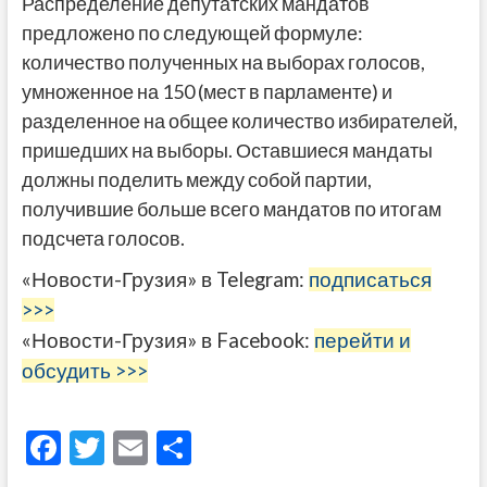
Распределение депутатских мандатов
предложено по следующей формуле:
количество полученных на выборах голосов,
умноженное на 150 (мест в парламенте) и
разделенное на общее количество избирателей,
пришедших на выборы. Оставшиеся мандаты
должны поделить между собой партии,
получившие больше всего мандатов по итогам
подсчета голосов.
«Новости-Грузия» в Telegram:
подписаться
>>>
«Новости-Грузия» в Facebook:
перейти и
обсудить >>>
F
T
E
О
ac
w
m
тп