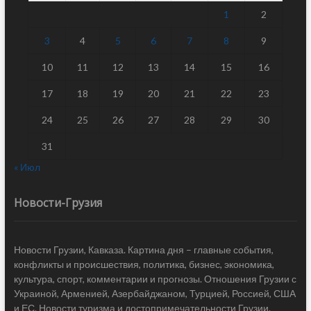
1
2
3
4
5
6
7
8
9
10
11
12
13
14
15
16
17
18
19
20
21
22
23
24
25
26
27
28
29
30
31
« Июл
Новости-Грузия
Новости Грузии, Кавказа. Картина дня – главные события,
конфликты и происшествия, политика, бизнес, экономика,
культура, спорт, комментарии и прогнозы. Отношения Грузии с
Украиной, Арменией, Азербайджаном, Турцией, Россией, США
и ЕС. Новости туризма и достопримечательности Грузии.