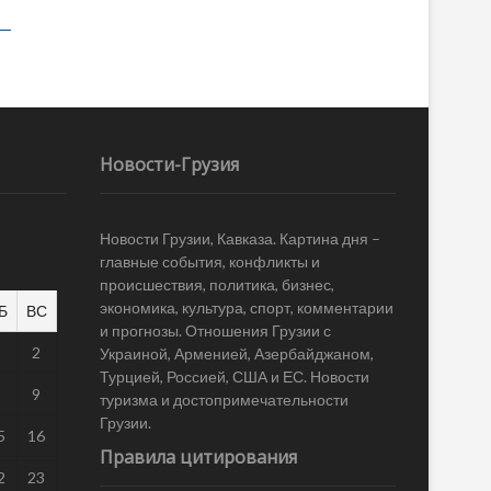
Новости-Грузия
Новости Грузии, Кавказа. Картина дня –
главные события, конфликты и
происшествия, политика, бизнес,
экономика, культура, спорт, комментарии
Б
ВС
и прогнозы. Отношения Грузии с
1
2
Украиной, Арменией, Азербайджаном,
Турцией, Россией, США и ЕС. Новости
8
9
туризма и достопримечательности
Грузии.
5
16
Правила цитирования
2
23