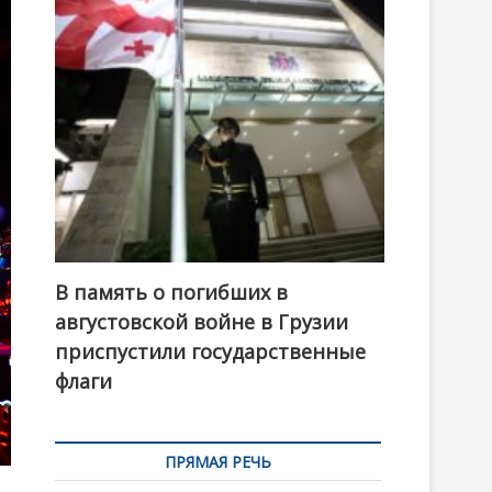
t
o
n
В память о погибших в
августовской войне в Грузии
приспустили государственные
флаги
ПРЯМАЯ РЕЧЬ