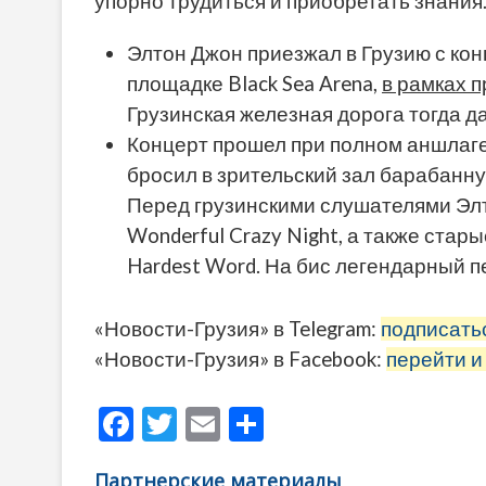
упорно трудиться и приобретать знания
Элтон Джон приезжал в Грузию с кон
площадке Black Sea Arena,
в рамках п
Грузинская железная дорога тогда 
Концерт прошел при полном аншлаге
бросил в зрительский зал барабанну
Перед грузинскими слушателями Элт
Wonderful Crazy Night, а также стары
Hardest Word. На бис легендарный пе
«Новости-Грузия» в Telegram:
подписать
«Новости-Грузия» в Facebook:
перейти и
F
T
E
О
ac
w
m
тп
Партнерские материалы