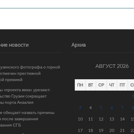
ние новости
Архив
АВГУСТ 2026
рузинского фотографа о горной
отмечен престижной
ой премией
ПН
ВТ
СР
ЧТ
ПТ
С
 «проекта века» урезают:
ьство Грузии сокращает
ы порта Анаклия
3
4
5
6
7
е обещает назвать причины
в после завершения
10
11
12
13
14
1
ования СГБ
17
18
19
20
21
2