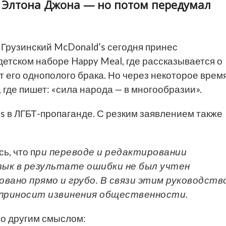
а Элтона Джона — но потом передумал
.
Грузинский McDonald’s сегодня принес
етском наборе Happy Meal, где рассказывается о
 его однополого брака. Но через некоторое врем
 где пишет: «сила народа — в многообразии».
s в ЛГБТ-пропаганде. С резким заявлением также
ь, что п
ри переводе и редактировании
язык в результате ошибки не был учтен
вано прямо и грубо. В связи этим руководств
 и приносит извинения общественности.
но другим смыслом: