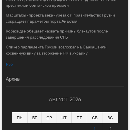
престижной британской премией
Масштабы «проекта века» урезают: правительство Грузии
сокращает параметры порта Анаклия
Кобахидзе обещает назвать причины блэкаутов после
завершения расследования СГБ
Спикер парламента Грузии возложил на Саакашвили
косвенную вину за вторжение РФ в Украину
RSS
Архив
АВГУСТ 2026
ПН
ВТ
СР
ЧТ
ПТ
СБ
ВС
1
2