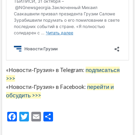
«Новости-Грузия» в Telegram:
подписаться
>>>
«Новости-Грузия» в Facebook:
перейти и
обсудить >>>
F
T
E
О
ac
w
m
тп