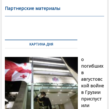
e
itt
ai
р
b
er
l
а
Партнерские материалы
o
в
o
и
k
ть
Навигация
по
КАРТИНА ДНЯ
записям
В память
о
погибших
в
августовс
кой войне
в Грузии
приспуст
или