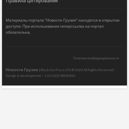
Правила цитирования
Материалы портала "Новости-Грузия" находятся в открытом
доступе. При использовании гиперссылка на портал
обязательна.
Политика конфиденциальности
Новости Грузии
| Black Sea Press LTD © 2020 All Rights Reserved /
Design & development —
COCODO BRANDO