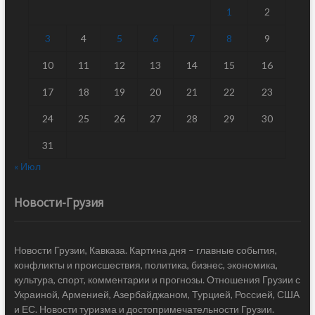
1
2
3
4
5
6
7
8
9
10
11
12
13
14
15
16
17
18
19
20
21
22
23
24
25
26
27
28
29
30
31
« Июл
Новости-Грузия
Новости Грузии, Кавказа. Картина дня – главные события,
конфликты и происшествия, политика, бизнес, экономика,
культура, спорт, комментарии и прогнозы. Отношения Грузии с
Украиной, Арменией, Азербайджаном, Турцией, Россией, США
и ЕС. Новости туризма и достопримечательности Грузии.