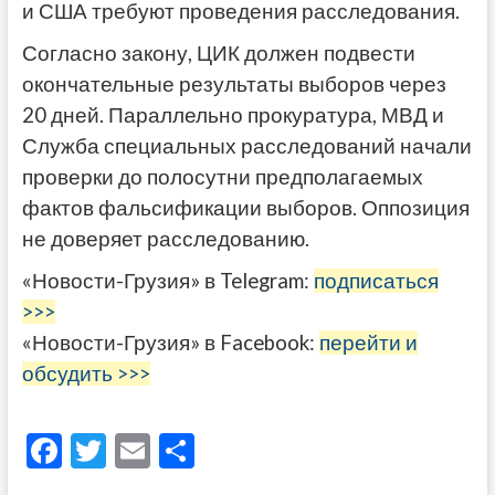
и США требуют проведения расследования.
Согласно закону, ЦИК должен подвести
окончательные результаты выборов через
20 дней. Параллельно прокуратура, МВД и
Служба специальных расследований начали
проверки до полосутни предполагаемых
фактов фальсификации выборов. Оппозиция
не доверяет расследованию.
«Новости-Грузия» в Telegram:
подписаться
>>>
«Новости-Грузия» в Facebook:
перейти и
обсудить >>>
F
T
E
О
ac
w
m
тп