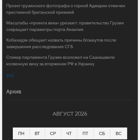
Проект грузинского фотографа о горной Аджарии отмечен
престижной британской премией
Масштабы «проекта века» урезают: правительство Грузии
сокращает параметры порта Анаклия
Кобахидзе обещает назвать причины блэкаутов после
завершения расследования СГБ
Спикер парламента Грузии возложил на Саакашвили
косвенную вину за вторжение РФ в Украину
RSS
Архив
АВГУСТ 2026
ПН
ВТ
СР
ЧТ
ПТ
СБ
ВС