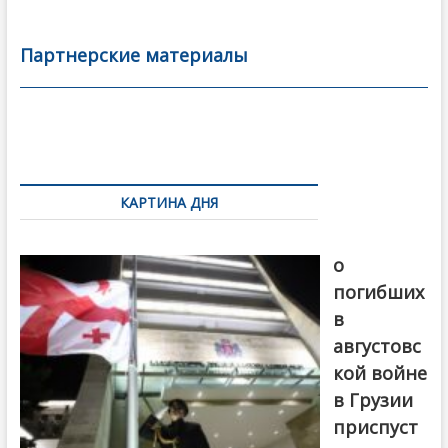
e
itt
ai
р
b
er
l
а
Партнерские материалы
o
в
o
и
k
ть
Навигация
по
КАРТИНА ДНЯ
записям
В память
о
погибших
в
августовс
кой войне
в Грузии
приспуст