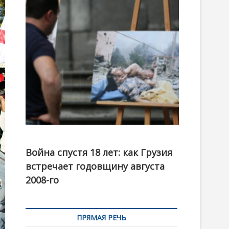
t
o
n
Фотовыставка на тему августовской войны 2008
года в Тбилиси, август 2018 года. Фото: Первый
Война спустя 18 лет: как Грузия
канал
встречает годовщину августа
2008-го
ПРЯМАЯ РЕЧЬ