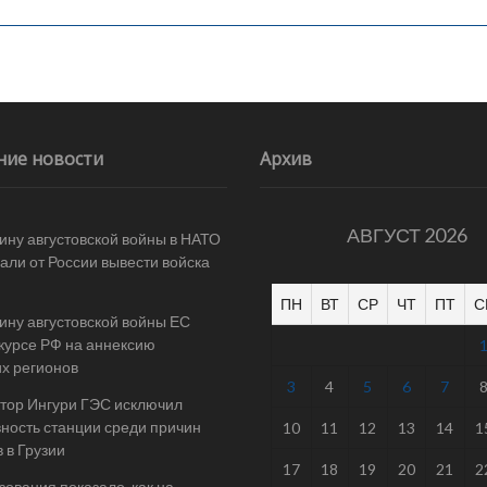
ние новости
Архив
АВГУСТ 2026
ину августовской войны в НАТО
али от России вывести войска
ПН
ВТ
СР
ЧТ
ПТ
С
ину августовской войны ЕС
 курсе РФ на аннексию
их регионов
3
4
5
6
7
тор Ингури ГЭС исключил
ность станции среди причин
10
11
12
13
14
1
 в Грузии
17
18
19
20
21
2
ования показало, как на