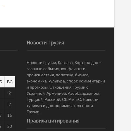
Новости-Грузия
Новости Грузии, Кавказа. Картина дня –
главные события, конфликты и
происшествия, политика, бизнес,
экономика, культура, спорт, комментарии
Б
ВС
и прогнозы. Отношения Грузии с
1
2
Украиной, Арменией, Азербайджаном,
Турцией, Россией, США и ЕС. Новости
8
9
туризма и достопримечательности
Грузии.
5
16
Правила цитирования
2
23