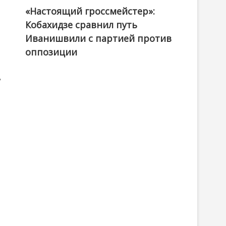
«Настоящий гроссмейстер»:
@ქართული ოცნება / Georgian Dream
Кобахидзе сравнил путь
Иванишвили с партией против
оппозиции
,
,