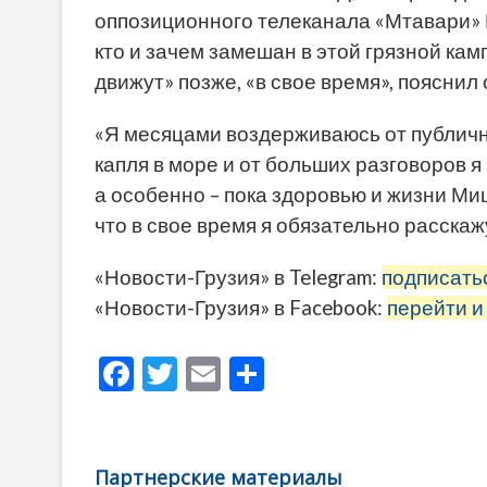
оппозиционного телеканала «Мтавари» Н
кто и зачем замешан в этой грязной кам
движут» позже, «в свое время», пояснил 
«Я месяцами воздерживаюсь от публичных
капля в море и от больших разговоров я
а особенно – пока здоровью и жизни Ми
что в свое время я обязательно расскаж
«Новости-Грузия» в Telegram:
подписать
«Новости-Грузия» в Facebook:
перейти и
F
T
E
О
ac
w
m
тп
e
itt
ai
р
b
er
l
а
Партнерские материалы