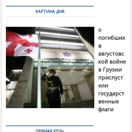
по
КАРТИНА ДНЯ
записям
В память
о
погибших
в
августовс
кой войне
в Грузии
приспуст
или
государст
венные
флаги
ПРЯМАЯ РЕЧЬ