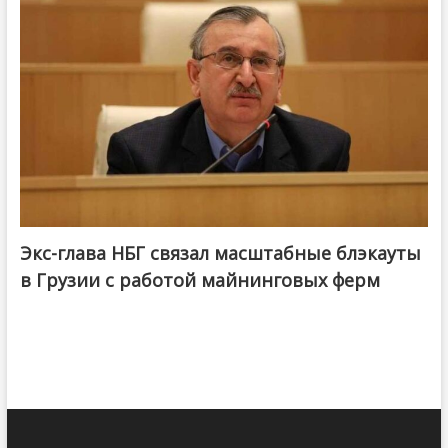
Экс-глава НБГ связал масштабные блэкауты
в Грузии с работой майнинговых ферм