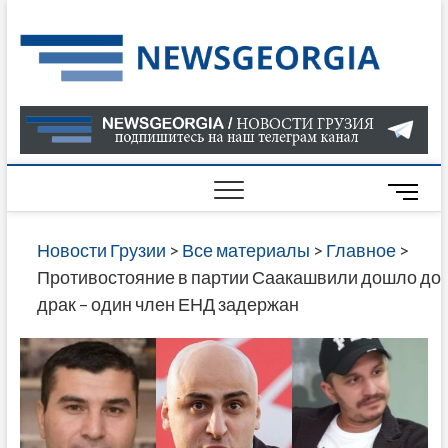
Skip
to
Нов
САМАЯ
content
АКТУАЛ
Гру
ИНФОР
О СОБ
В ГРУЗ
НОВОС
M
ГРУЗИИ
e
ОНЛАЙН
n
Новости Грузии
>
Все материалы
>
Главное
>
САЙТЕ 
u
Противостояние в партии Саакашвили дошло до
НАЙДЕ
B
драк – один член ЕНД задержан
НОВОС
u
ПОЛИТ
t
ЭКОНО
t
КУЛЬТУ
o
СПОРТА
n
МНОГО