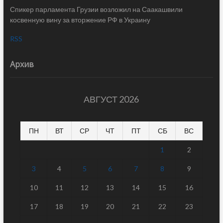
Спикер парламента Грузии возложил на Саакашвили
косвенную вину за вторжение РФ в Украину
RSS
Архив
АВГУСТ 2026
ПН
ВТ
СР
ЧТ
ПТ
СБ
ВС
1
2
3
4
5
6
7
8
9
10
11
12
13
14
15
16
17
18
19
20
21
22
23