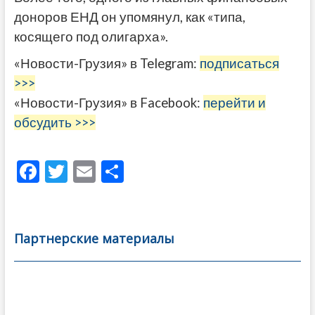
доноров ЕНД он упомянул, как «типа,
косящего под олигарха».
«Новости-Грузия» в Telegram:
подписаться
>>>
«Новости-Грузия» в Facebook:
перейти и
обсудить >>>
F
T
E
О
ac
w
m
тп
e
itt
ai
р
b
er
l
а
Партнерские материалы
o
в
o
и
k
ть
Навигация