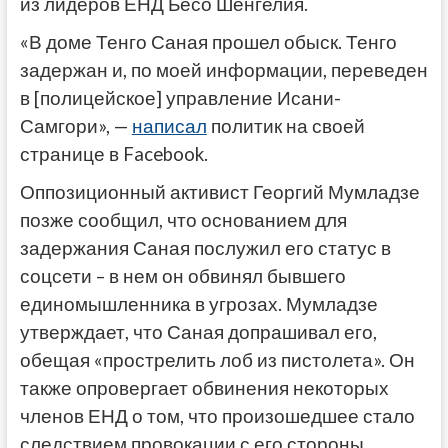
из лидеров ЕНД Бесо Шенгелия.
«В доме Тенго Саная прошел обыск. Тенго
задержан и, по моей информации, переведен
в [полицейское] управление Исани-
Самгори», —
написал
политик на своей
странице в Facebook.
Оппозиционный активист Георгий Мумладзе
позже сообщил, что основанием для
задержания Саная послужил его статус в
соцсети – в нем он обвинял бывшего
единомышленника в угрозах. Мумладзе
утверждает, что Саная допрашивал его,
обещая «прострелить лоб из пистолета». Он
также опровергает обвинения некоторых
членов ЕНД о том, что произошедшее стало
следствием провокации с его стороны.