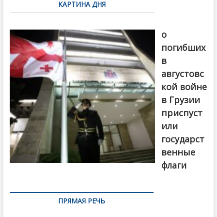
КАРТИНА ДНЯ
записям
В память
о
погибших
в
августовс
кой войне
в Грузии
приспуст
или
государст
венные
флаги
ПРЯМАЯ РЕЧЬ