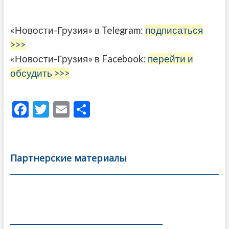
«Новости-Грузия» в Telegram:
подписаться
>>>
«Новости-Грузия» в Facebook:
перейти и
обсудить >>>
F
T
E
О
ac
w
m
тп
e
itt
ai
р
b
er
l
а
Партнерские материалы
o
в
o
и
k
ть
Навигация
по