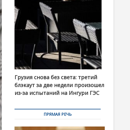
t
o
n
Грузия снова без света: третий
блэкаут за две недели произошел
из-за испытаний на Ингури ГЭС
ПРЯМАЯ РЕЧЬ