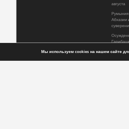
августа
Румыния 
Абхазии 
суверени
Осужденн
Гарибашв
тюрьмы
Мы используем cookies на нашем сайте дл
GWP пров
опрокиды
на Руста
RSS
Новости Грузии
| Black Sea Press LTD © 2020 All Rights Rese