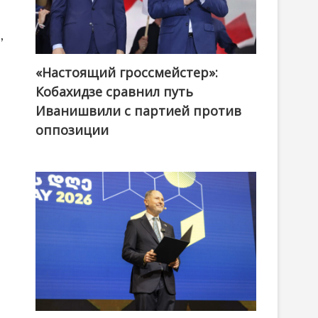
,
«Настоящий гроссмейстер»:
@ქართული ოცნება / Georgian Dream
Кобахидзе сравнил путь
Иванишвили с партией против
оппозиции