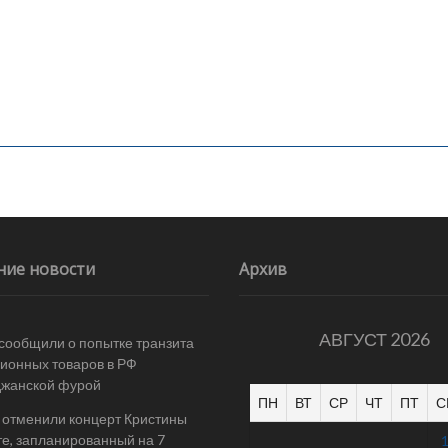
ние новости
Архив
АВГУСТ 2026
 сообщили о попытке транзита
ионных товаров в РФ
джанской фурой
ПН
ВТ
СР
ЧТ
ПТ
С
 отменили концерт Кристины
е, запланированный на 7