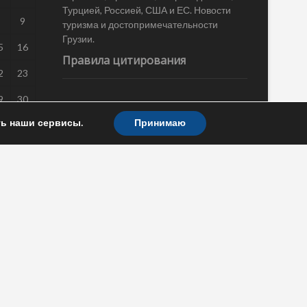
Турцией, Россией, США и ЕС. Новости
8
9
туризма и достопримечательности
Грузии.
5
16
Правила цитирования
2
23
9
30
Материалы портала "Новости-Грузия"
находятся в открытом доступе. При
ть наши сервисы.
Принимаю
использовании гиперссылка на портал
обязательна.
Политика конфиденциальности