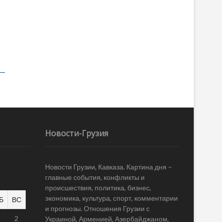
Новости-Грузия
Новости Грузии, Кавказа. Картина дня –
главные события, конфликты и
происшествия, политика, бизнес,
экономика, культура, спорт, комментарии
Б
ВС
и прогнозы. Отношения Грузии с
1
2
Украиной, Арменией, Азербайджаном,