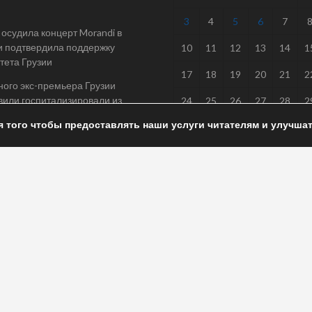
3
4
5
6
7
осудила концерт Morandi в
и подтвердила поддержку
10
11
12
13
14
1
тета Грузии
17
18
19
20
21
2
ого экс-премьера Грузии
или госпитализировали из
24
25
26
27
28
2
я того чтобы предоставлять наши услуги читателям и улучша
31
одит проверку после
« Июл
вания самосвала с ребенком
вели
rved / Design & development —
COCODO BRANDO