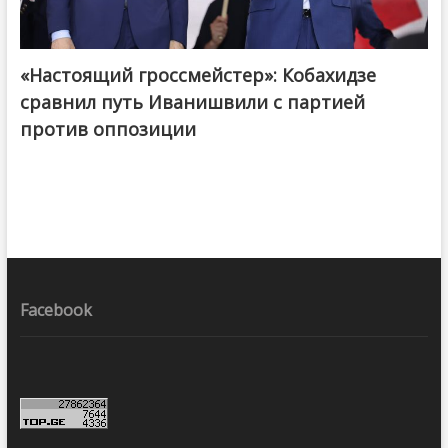
«Настоящий гроссмейстер»: Кобахидзе
@ქართული ოცნება / Georgian Dream
сравнил путь Иванишвили с партией
против оппозиции
Facebook