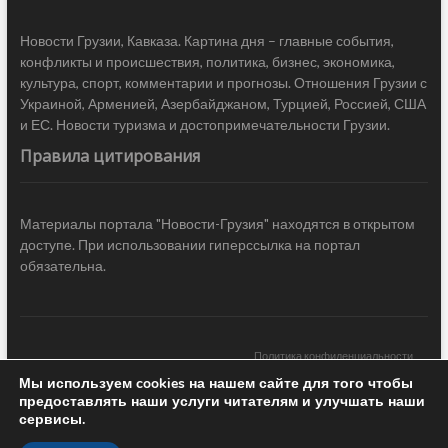
Новости Грузии, Кавказа. Картина дня – главные события,
конфликты и происшествия, политика, бизнес, экономика,
культура, спорт, комментарии и прогнозы. Отношения Грузии с
Украиной, Арменией, Азербайджаном, Турцией, Россией, США
и ЕС. Новости туризма и достопримечательности Грузии.
Правила цитирования
Материалы портала "Новости-Грузия" находятся в открытом
доступе. При использовании гиперссылка на портал
обязательна.
Политика конфиденциальности
Мы используем cookies на нашем сайте для того чтобы
Новости Грузии
| Black Sea Press LTD © 2020 All Rights Reserved /
предоставлять наши услуги читателям и улучшать наши
Design & development —
COCODO BRANDO
сервисы.