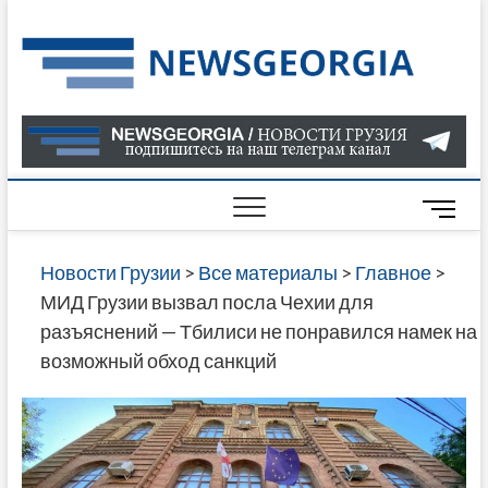
Skip
to
Нов
САМАЯ
content
АКТУАЛ
Гру
ИНФОР
О СОБ
В ГРУЗ
НОВОС
M
ГРУЗИИ
e
ОНЛАЙН
n
Новости Грузии
>
Все материалы
>
Главное
>
САЙТЕ 
u
МИД Грузии вызвал посла Чехии для
НАЙДЕ
B
разъяснений — Тбилиси не понравился намек на
НОВОС
u
возможный обход санкций
ПОЛИТ
t
ЭКОНО
t
КУЛЬТУ
o
СПОРТА
n
МНОГО