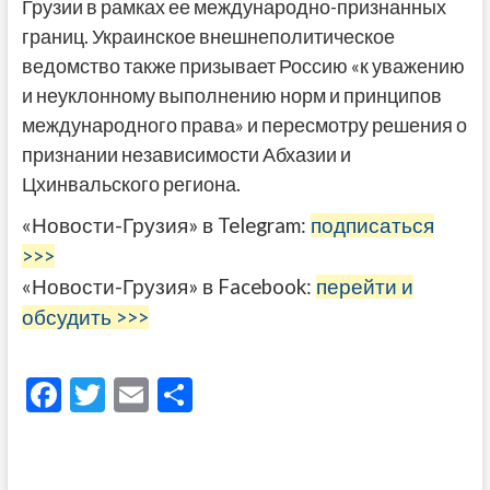
Грузии в рамках ее международно-признанных
границ. Украинское внешнеполитическое
ведомство также призывает Россию «к уважению
и неуклонному выполнению норм и принципов
международного права» и пересмотру решения о
признании независимости Абхазии и
Цхинвальского региона.
«Новости-Грузия» в Telegram:
подписаться
>>>
«Новости-Грузия» в Facebook:
перейти и
обсудить >>>
F
T
E
О
ac
w
m
тп
e
itt
ai
р