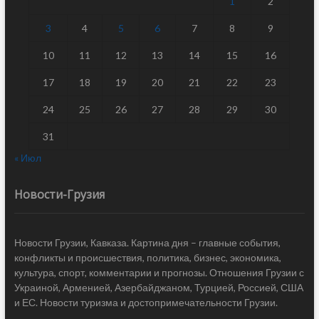
1
2
3
4
5
6
7
8
9
10
11
12
13
14
15
16
17
18
19
20
21
22
23
24
25
26
27
28
29
30
31
« Июл
Новости-Грузия
Новости Грузии, Кавказа. Картина дня – главные события,
конфликты и происшествия, политика, бизнес, экономика,
культура, спорт, комментарии и прогнозы. Отношения Грузии с
Украиной, Арменией, Азербайджаном, Турцией, Россией, США
и ЕС. Новости туризма и достопримечательности Грузии.