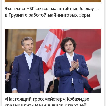
Экс-глава НБГ связал масштабные блэкауты
в Грузии с работой майнинговых ферм
«Настоящий гроссмейстер»: Кобахидзе
@ქართული ოცნება / Georgian Dream
сравнил путь Иванишвили с партией