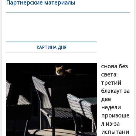
b
er
l
а
Партнерские материалы
o
в
o
и
k
ть
Навигация
по
КАРТИНА ДНЯ
записям
Грузия
снова без
света:
третий
блэкаут за
две
недели
произоше
л из-за
испытани