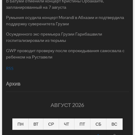
В Батуми отменили концерт Кристины Орбакайте,
запланированный на 7 августа
Румыния осудила концерт Morandi в Абхазии и подтвердила
поддержку суверенитета Грузии
Осужденного экс-премьера Грузии Гарибашвили
госпитализировали из тюрьмы
GWP проводит проверку после опрокидывания самосвала с
ребенком на Руставели
RSS
Архив
АВГУСТ 2026
ПН
ВТ
СР
ЧТ
ПТ
СБ
ВС