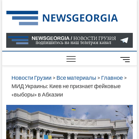
Skip
to
Нов
САМАЯ
content
АКТУАЛ
Гру
ИНФОР
О СОБ
В ГРУЗ
НОВОС
M
ГРУЗИИ
e
ОНЛАЙН
n
Новости Грузии
>
Все материалы
>
Главное
>
САЙТЕ 
u
МИД Украины: Киев не признает фейковые
НАЙДЕ
B
«выборы» в Абхазии
НОВОС
u
ПОЛИТ
t
ЭКОНО
t
КУЛЬТУ
o
СПОРТА
n
МНОГО