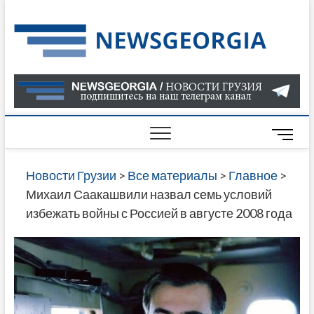
Skip
to
Нов
САМАЯ
content
АКТУАЛ
Гру
ИНФОР
О СОБ
В ГРУЗ
НОВОС
M
ГРУЗИИ
e
ОНЛАЙН
n
Новости Грузии
>
Все материалы
>
Главное
>
САЙТЕ 
u
Михаил Саакашвили назвал семь условий
НАЙДЕ
B
избежать войны с Россией в августе 2008 года
НОВОС
u
ПОЛИТ
t
ЭКОНО
t
КУЛЬТУ
o
СПОРТА
n
МНОГО