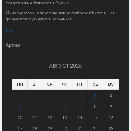
среди причин блэкаутов в Грузии
Минобразования показало, как на фабрике в Китае шьют
форму для грузинских школьников
RSS
Архив
АВГУСТ 2026
ПН
ВТ
СР
ЧТ
ПТ
СБ
ВС
1
2
3
4
5
6
7
8
9
10
11
12
13
14
15
16
17
18
19
20
21
22
23