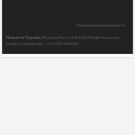
Политика конфиденциальности
Новости Грузии
| Black Sea Press LTD © 2020 All Rights Reserved /
Design & development —
COCODO BRANDO