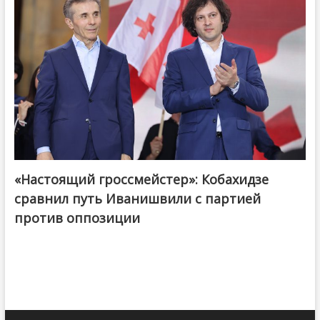
«Настоящий гроссмейстер»: Кобахидзе
@ქართული ოცნება / Georgian Dream
сравнил путь Иванишвили с партией
против оппозиции