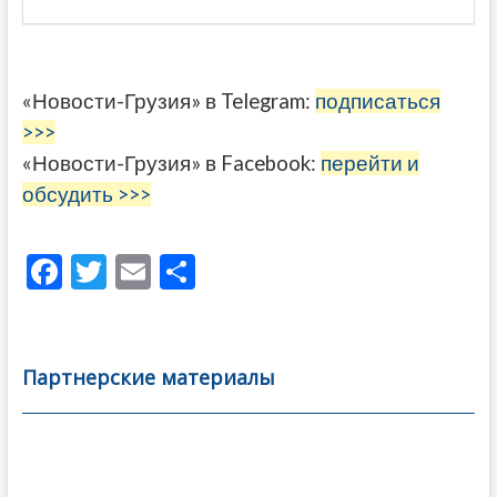
«Новости-Грузия» в Telegram:
подписаться
>>>
«Новости-Грузия» в Facebook:
перейти и
обсудить >>>
F
T
E
О
ac
w
m
тп
e
itt
ai
р
b
er
l
а
Партнерские материалы
o
в
o
и
k
ть
Навигация