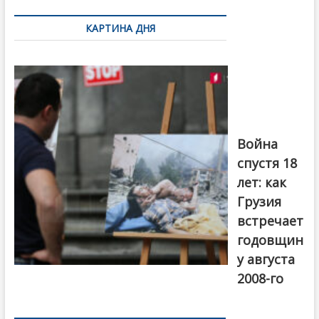
по
КАРТИНА ДНЯ
записям
Фотовыставка
на тему
августовской
войны 2008
года в Тбилиси,
август 2018
года. Фото:
Война
Первый канал
спустя 18
лет: как
Грузия
встречает
годовщин
у августа
2008-го