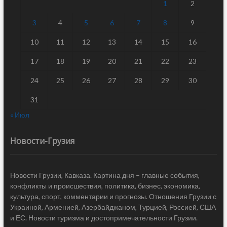
1
2
3
4
5
6
7
8
9
10
11
12
13
14
15
16
17
18
19
20
21
22
23
24
25
26
27
28
29
30
31
« Июл
Новости-Грузия
Новости Грузии, Кавказа. Картина дня – главные события,
конфликты и происшествия, политика, бизнес, экономика,
культура, спорт, комментарии и прогнозы. Отношения Грузии с
Украиной, Арменией, Азербайджаном, Турцией, Россией, США
и ЕС. Новости туризма и достопримечательности Грузии.