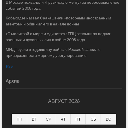
В Москве похвалили «Грузинскую мечту» за переосмысление
событий 2008 года
Кобахидзе назвал Саакашвили «позорным иностранным
агентом» и обвинил его в начале войны
«С молитвой о мире и единстве»: ГПЦ вспомнила подвиг
военных и духовных лиц в войне 2008 года
МИД Грузии в годовщину войны с Россией заявил о
приверженности мирному урегулированию
RSS
Архив
АВГУСТ 2026
ПН
ВТ
СР
ЧТ
ПТ
СБ
ВС