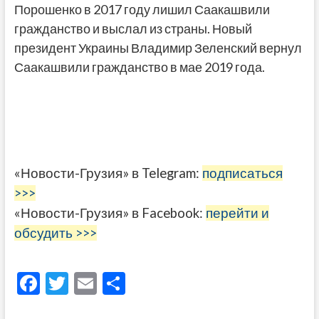
Порошенко в 2017 году лишил Саакашвили
гражданство и выслал из страны. Новый
президент Украины Владимир Зеленский вернул
Саакашвили гражданство в мае 2019 года.
«Новости-Грузия» в Telegram:
подписаться
>>>
«Новости-Грузия» в Facebook:
перейти и
обсудить >>>
F
T
E
О
ac
w
m
тп