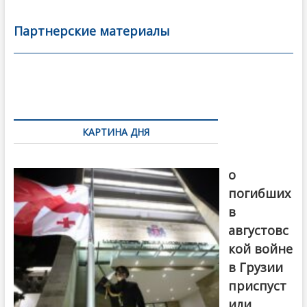
e
itt
ai
р
b
er
l
а
Партнерские материалы
o
в
o
и
k
ть
Навигация
по
КАРТИНА ДНЯ
записям
В память
о
погибших
в
августовс
кой войне
в Грузии
приспуст
или