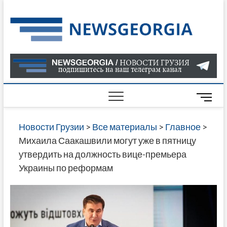
Skip
to
Нов
САМАЯ
content
АКТУАЛ
Гру
ИНФОР
О СОБ
В ГРУЗ
НОВОС
M
ГРУЗИИ
e
ОНЛАЙН
n
Новости Грузии
>
Все материалы
>
Главное
>
САЙТЕ 
u
Михаила Саакашвили могут уже в пятницу
НАЙДЕ
B
утвердить на должность вице-премьера
НОВОС
u
Украины по реформам
ПОЛИТ
t
ЭКОНО
t
КУЛЬТУ
o
СПОРТА
n
МНОГО