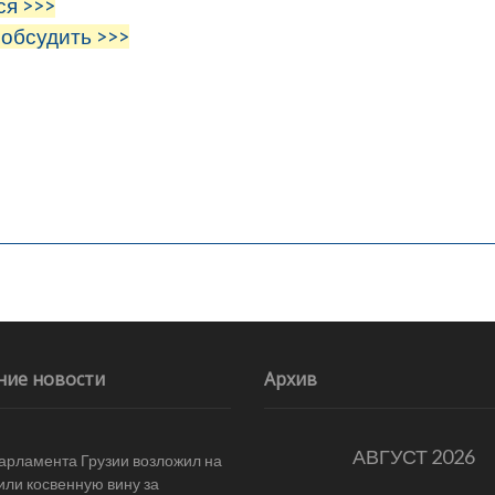
ся >>>
 обсудить >>>
ние новости
Архив
АВГУСТ 2026
арламента Грузии возложил на
ли косвенную вину за