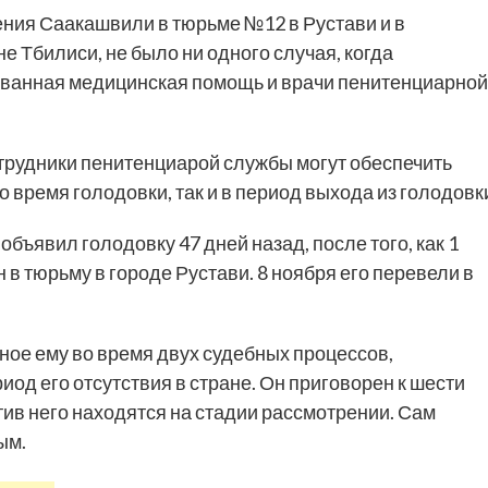
ения Саакашвили в тюрьме №12 в Рустави и в
 Тбилиси, не было ни одного случая, когда
ванная медицинская помощь и врачи пенитенциарной
отрудники пенитенциарой службы могут обеспечить
о время голодовки, так и в период выхода из голодовк
ъявил голодовку 47 дней назад, после того, как 1
в тюрьму в городе Рустави. 8 ноября его перевели в
ое ему во время двух судебных процессов,
риод его отсутствия в стране. Он приговорен к шести
ив него находятся на стадии рассмотрении. Сам
ым.