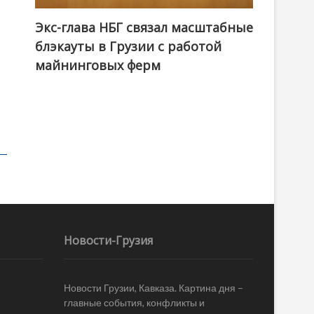
Экс-глава НБГ связал масштабные
блэкауты в Грузии с работой
майнинговых ферм
Новости-Грузия
Новости Грузии, Кавказа. Картина дня –
главные события, конфликты и