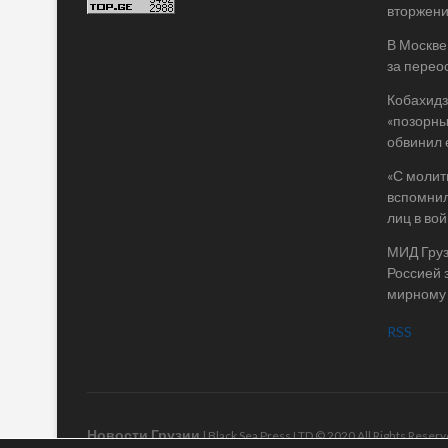
вторжени
В Москве
за перео
Кобахидз
«позорны
обвинил 
«С молит
вспомнил
лиц в во
МИД Груз
Россией 
мирному
RSS
Новости Грузии
| Black Sea Press LTD © 2020 All Rights Rese