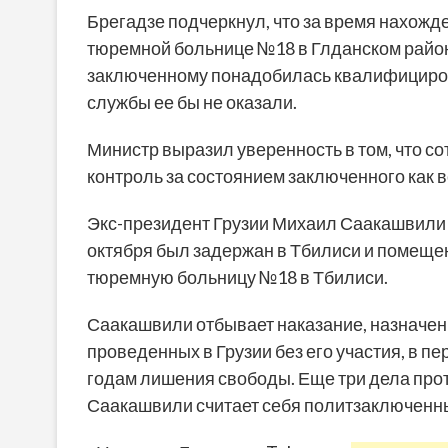
Брегадзе подчеркнул, что за время нахожд
тюремной больнице №18 в Глданском районе
заключенному понадобилась квалифициро
службы ее бы не оказали.
Министр выразил уверенность в том, что с
контроль за состоянием заключенного как в
Экс-президент Грузии Михаил Саакашвили об
октября был задержан в Тбилиси и помещен 
тюремную больницу №18 в Тбилиси.
Саакашвили отбывает наказание, назначенн
проведенных в Грузии без его участия, в пе
годам лишения свободы. Еще три дела прот
Саакашвили считает себя политзаключенн