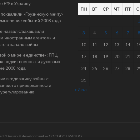
е РФ в Украину
ПН
ВТ
СР
ЧТ
ПТ
С
 похвалили «Грузинскую мечту»
смысление событий 2008 года
е назвал Саакашвили
3
4
5
6
7
м иностранным агентом» и
его в начале войны
10
11
12
13
14
1
вой о мире и единстве»: ГПЦ
17
18
19
20
21
2
а подвиг военных и духовных
йне 2008 года
24
25
26
27
28
2
ии в годовщину войны с
31
заявил о приверженности
« Июл
 урегулированию
rved / Design & development —
COCODO BRANDO