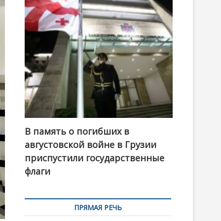
t
o
n
В память о погибших в
августовской войне в Грузии
приспустили государственные
флаги
ПРЯМАЯ РЕЧЬ