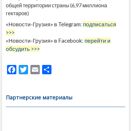
общей территории страны (6,97 миллиона
гектаров)
«Новости-Грузия» в Telegram:
подписаться
>>>
«Новости-Грузия» в Facebook:
перейти и
обсудить >>>
F
T
E
О
ac
w
m
тп
e
itt
ai
р
b
er
l
а
Партнерские материалы
o
в
o
и
k
ть
Навигация