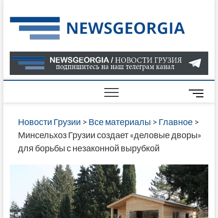
Skip
to
Нов
САМАЯ
content
АКТУАЛ
Гру
ИНФОР
О СОБ
В ГРУЗ
НОВОС
M
ГРУЗИИ
e
ОНЛАЙН
n
Новости Грузии
>
Все материалы
>
Главное
>
САЙТЕ 
u
Минсельхоз Грузии создает «деловые дворы»
НАЙДЕ
B
для борьбы с незаконной вырубкой
НОВОС
u
ПОЛИТ
t
ЭКОНО
t
КУЛЬТУ
o
СПОРТА
n
МНОГО