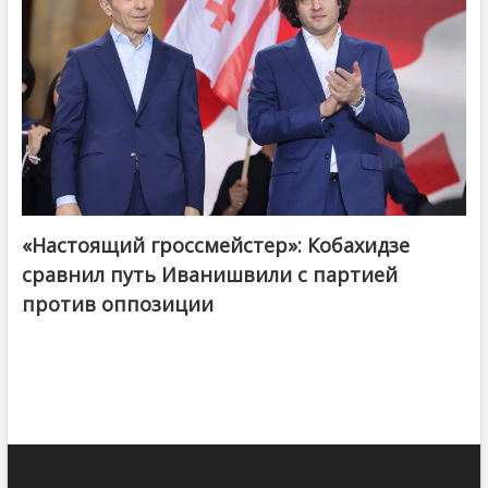
«Настоящий гроссмейстер»: Кобахидзе
@ქართული ოცნება / Georgian Dream
сравнил путь Иванишвили с партией
против оппозиции