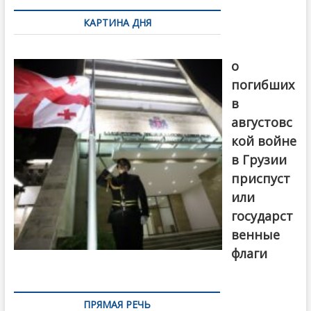
по
КАРТИНА ДНЯ
записям
В память
о
погибших
в
августовс
кой войне
в Грузии
приспуст
или
государст
венные
флаги
ПРЯМАЯ РЕЧЬ