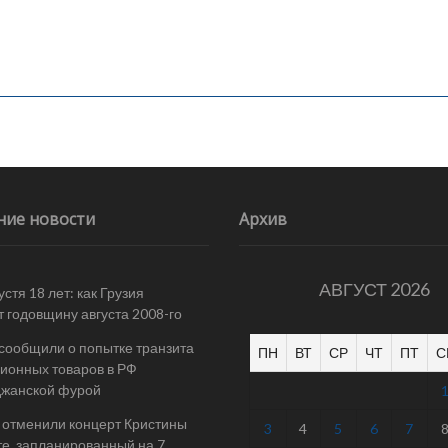
ние новости
Архив
АВГУСТ 2026
стя 18 лет: как Грузия
т годовщину августа 2008-го
 сообщили о попытке транзита
ПН
ВТ
СР
ЧТ
ПТ
С
ионных товаров в РФ
джанской фурой
 отменили концерт Кристины
3
4
5
6
7
е, запланированный на 7