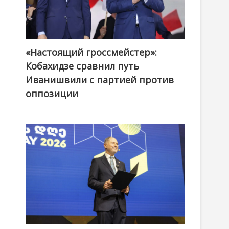
«Настоящий гроссмейстер»:
@ქართული ოცნება / Georgian Dream
Кобахидзе сравнил путь
Иванишвили с партией против
оппозиции