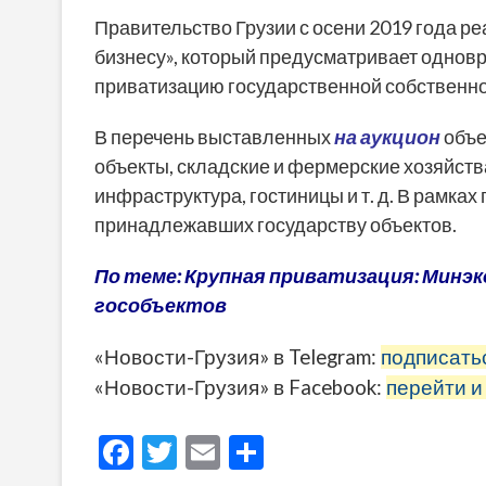
Правительство Грузии с осени 2019 года р
бизнесу», который предусматривает однов
приватизацию государственной собственно
В перечень выставленных
на аукцион
объе
объекты, складские и фермерские хозяйств
инфраструктура, гостиницы и т. д. В рамка
принадлежавших государству объектов.
По теме: Крупная приватизация: Минэк
гособъектов
«Новости-Грузия» в Telegram:
подписать
«Новости-Грузия» в Facebook:
перейти и
F
T
E
О