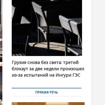
t
o
n
Грузия снова без света: третий
блэкаут за две недели произошел
из-за испытаний на Ингури ГЭС
ПРЯМАЯ РЕЧЬ