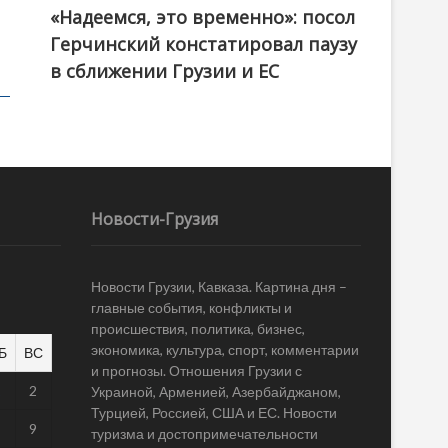
«Надеемся, это временно»: посол
Герчинский констатировал паузу
в сближении Грузии и ЕС
Новости-Грузия
Новости Грузии, Кавказа. Картина дня –
главные события, конфликты и
происшествия, политика, бизнес,
экономика, культура, спорт, комментарии
Б
ВС
и прогнозы. Отношения Грузии с
1
2
Украиной, Арменией, Азербайджаном,
Турцией, Россией, США и ЕС. Новости
8
9
туризма и достопримечательности