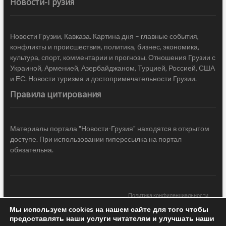
Новости-Грузия
Новости Грузии, Кавказа. Картина дня – главные события,
конфликты и происшествия, политика, бизнес, экономика,
культура, спорт, комментарии и прогнозы. Отношения Грузии с
Украиной, Арменией, Азербайджаном, Турцией, Россией, США
и ЕС. Новости туризма и достопримечательности Грузии.
Правила цитирования
Материалы портала "Новости-Грузия" находятся в открытом
доступе. При использовании гиперссылка на портал
обязательна.
Политика конфиденциальности
Мы используем cookies на нашем сайте для того чтобы
Новости Грузии
| Black Sea Press LTD © 2020 All Rights Reserved /
предоставлять наши услуги читателям и улучшать наши
Design & development —
COCODO BRANDO