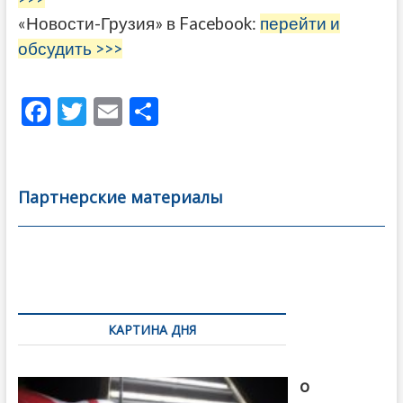
«Новости-Грузия» в Facebook:
перейти и
обсудить >>>
F
T
E
О
ac
w
m
тп
e
itt
ai
р
b
er
l
а
Партнерские материалы
o
в
o
и
k
ть
Навигация
по
КАРТИНА ДНЯ
записям
В память
о