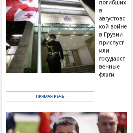
погибших
в
августовс
кой войне
в Грузии
приспуст
или
государст
венные
флаги
ПРЯМАЯ РЕЧЬ