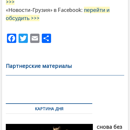
>>>
«Новости-Грузия» в Facebook:
перейти и
обсудить >>>
F
T
E
О
ac
w
m
тп
e
itt
ai
р
b
er
l
а
Партнерские материалы
o
в
o
и
k
ть
Навигация
по
КАРТИНА ДНЯ
записям
Грузия
снова без