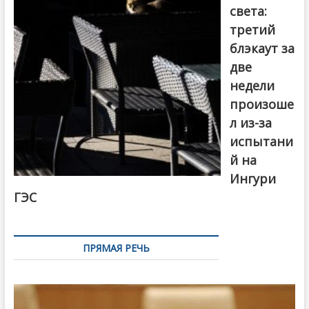
света:
третий
блэкаут за
две
недели
произоше
л из-за
испытани
й на
Ингури
ГЭС
ПРЯМАЯ РЕЧЬ