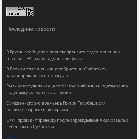
Последние новости
В Грузии сообщили о попытке транзита подсанкционных
товаров в РФ азербайджанской фурой
В Батуми отменили концерт Кристины Орбакайте,
запланированный на 7 августа
Румыния осудила концерт Morandi в Абхазии и подтвердила
поддержку суверенитета Грузии
Осужденного экс-премьера Грузии Гарибашвили
госпитализировали из тюрьмы
GWP проводит проверку после опрокидывания самосвала с
ребенком на Руставели
RSS