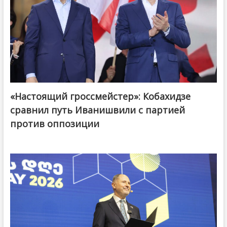
«Настоящий гроссмейстер»: Кобахидзе
@ქართული ოცნება / Georgian Dream
сравнил путь Иванишвили с партией
против оппозиции