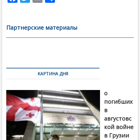
ac
w
m
тп
e
itt
ai
р
b
er
l
а
Партнерские материалы
o
в
o
и
k
ть
Навигация
по
КАРТИНА ДНЯ
записям
В память
о
погибших
в
августовс
кой войне
в Грузии