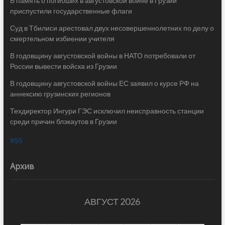
В память о погибших в августовской войне в Грузии
приспустили государственные флаги
Суд в Тбилиси арестовал двух несовершеннолетних по делу о
смертельном избиении учителя
В годовщину августовской войны в НАТО потребовали от
России вывести войска из Грузии
В годовщину августовской войны ЕС заявил о курсе РФ на
аннексию грузинских регионов
Техдиректор Ингури ГЭС исключил неисправность станции
среди причин блэкаутов в Грузии
RSS
Архив
АВГУСТ 2026