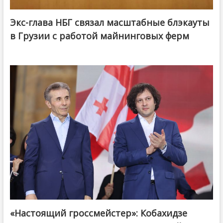
Экс-глава НБГ связал масштабные блэкауты
в Грузии с работой майнинговых ферм
«Настоящий гроссмейстер»: Кобахидзе
@ქართული ოცნება / Georgian Dream