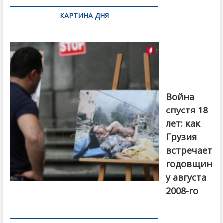
по
КАРТИНА ДНЯ
записям
Фотовыставка
на тему
августовской
войны 2008
года в Тбилиси,
август 2018
года. Фото:
Война
Первый канал
спустя 18
лет: как
Грузия
встречает
годовщин
у августа
2008-го