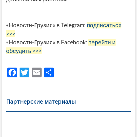
«Новости-Грузия» в Telegram:
подписаться
>>>
«Новости-Грузия» в Facebook:
перейти и
обсудить >>>
F
T
E
О
ac
w
m
тп
e
itt
ai
р
b
er
l
а
Партнерские материалы
o
в
o
и
k
ть
Навигация