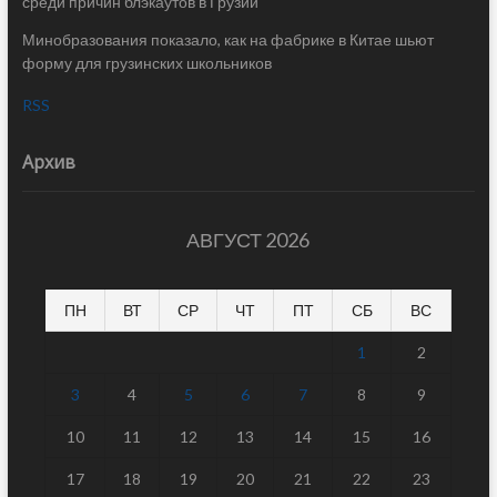
среди причин блэкаутов в Грузии
Минобразования показало, как на фабрике в Китае шьют
форму для грузинских школьников
RSS
Архив
АВГУСТ 2026
ПН
ВТ
СР
ЧТ
ПТ
СБ
ВС
1
2
3
4
5
6
7
8
9
10
11
12
13
14
15
16
17
18
19
20
21
22
23