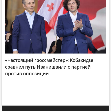
«Настоящий гроссмейстер»: Кобахидзе
@ქართული ოცნება / Georgian Dream
сравнил путь Иванишвили с партией
против оппозиции