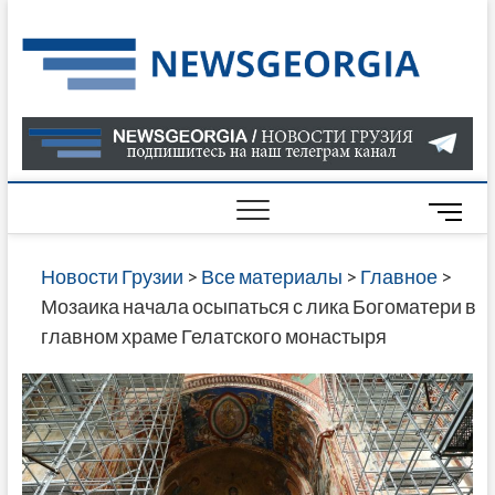
Skip
to
Нов
САМАЯ
content
АКТУАЛ
Гру
ИНФОР
О СОБ
В ГРУЗ
НОВОС
M
ГРУЗИИ
e
ОНЛАЙН
n
Новости Грузии
>
Все материалы
>
Главное
>
САЙТЕ 
u
Мозаика начала осыпаться с лика Богоматери в
НАЙДЕ
B
главном храме Гелатского монастыря
НОВОС
u
ПОЛИТ
t
ЭКОНО
t
КУЛЬТУ
o
СПОРТА
n
МНОГО