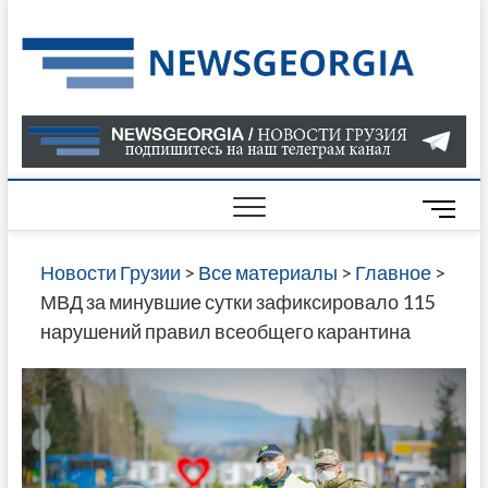
Skip
to
Нов
САМАЯ
content
АКТУАЛ
Гру
ИНФОР
О СОБ
В ГРУЗ
НОВОС
M
ГРУЗИИ
e
ОНЛАЙН
n
Новости Грузии
>
Все материалы
>
Главное
>
САЙТЕ 
u
МВД за минувшие сутки зафиксировало 115
НАЙДЕ
B
нарушений правил всеобщего карантина
НОВОС
u
ПОЛИТ
t
ЭКОНО
t
КУЛЬТУ
o
СПОРТА
n
МНОГО