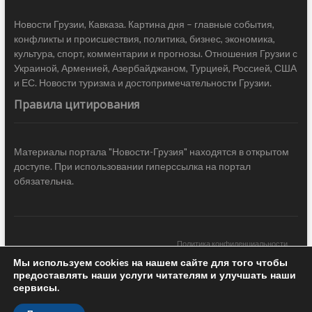
Новости Грузии, Кавказа. Картина дня – главные события,
конфликты и происшествия, политика, бизнес, экономика,
культура, спорт, комментарии и прогнозы. Отношения Грузии с
Украиной, Арменией, Азербайджаном, Турцией, Россией, США
и ЕС. Новости туризма и достопримечательности Грузии.
Правила цитирования
Материалы портала "Новости-Грузия" находятся в открытом
доступе. При использовании гиперссылка на портал
обязательна.
Политика конфиденциальности
Мы используем cookies на нашем сайте для того чтобы
Новости Грузии
| Black Sea Press LTD © 2020 All Rights Reserved /
предоставлять наши услуги читателям и улучшать наши
Design & development —
COCODO BRANDO
сервисы.