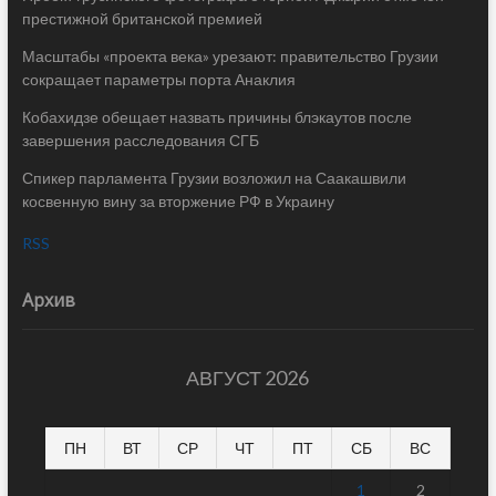
престижной британской премией
Масштабы «проекта века» урезают: правительство Грузии
сокращает параметры порта Анаклия
Кобахидзе обещает назвать причины блэкаутов после
завершения расследования СГБ
Спикер парламента Грузии возложил на Саакашвили
косвенную вину за вторжение РФ в Украину
RSS
Архив
АВГУСТ 2026
ПН
ВТ
СР
ЧТ
ПТ
СБ
ВС
1
2