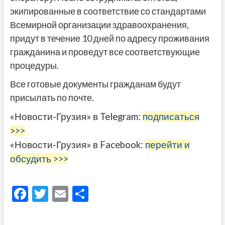
экипированные в соответствие со стандартами
Всемирной организации здравоохранения,
придут в течение 10 дней по адресу проживания
гражданина и проведут все соответствующие
процедуры.
Все готовые документы гражданам будут
присылать по почте.
«Новости-Грузия» в Telegram:
подписаться
>>>
«Новости-Грузия» в Facebook:
перейти и
обсудить >>>
F
T
E
О
ac
w
m
тп