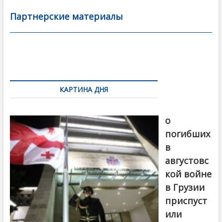
e
itt
ai
р
b
er
l
а
Партнерские материалы
o
в
o
и
k
ть
Навигация
по
КАРТИНА ДНЯ
записям
В память
о
погибших
в
августовс
кой войне
в Грузии
приспуст
или