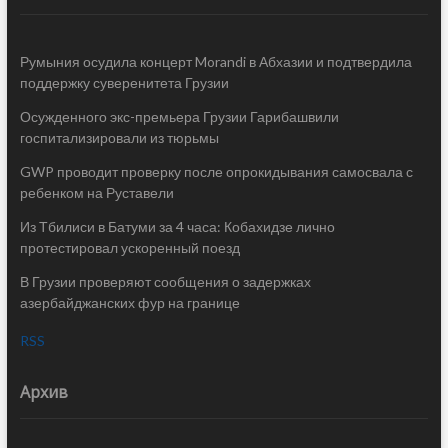
Румыния осудила концерт Morandi в Абхазии и подтвердила
поддержку суверенитета Грузии
Осужденного экс-премьера Грузии Гарибашвили
госпитализировали из тюрьмы
GWP проводит проверку после опрокидывания самосвала с
ребенком на Руставели
Из Тбилиси в Батуми за 4 часа: Кобахидзе лично
протестировал ускоренный поезд
В Грузии проверяют сообщения о задержках
азербайджанских фур на границе
RSS
Архив