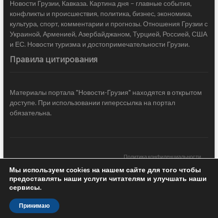
Новости Грузии, Кавказа. Картина дня – главные события,
конфликты и происшествия, политика, бизнес, экономика,
культура, спорт, комментарии и прогнозы. Отношения Грузии с
Украиной, Арменией, Азербайджаном, Турцией, Россией, США
и ЕС. Новости туризма и достопримечательности Грузии.
Правила цитирования
Материалы портала "Новости-Грузия" находятся в открытом
доступе. При использовании гиперссылка на портал
обязательна.
Политика конфиденциальности
Мы используем cookies на нашем сайте для того чтобы
Новости Грузии
| Black Sea Press LTD © 2020 All Rights Reserved /
предоставлять наши услуги читателям и улучшать наши
Design & development —
COCODO BRANDO
сервисы.
Принимаю