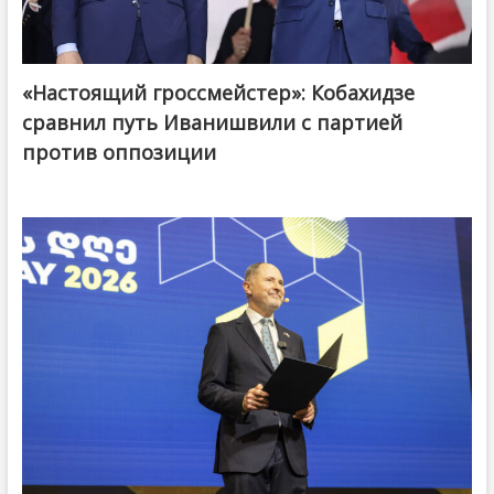
«Настоящий гроссмейстер»: Кобахидзе
@ქართული ოცნება / Georgian Dream
сравнил путь Иванишвили с партией
против оппозиции