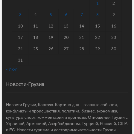
1
2
3
4
5
6
7
8
9
10
11
12
13
14
15
16
17
18
19
20
21
22
23
24
25
26
27
28
29
30
31
« Июл
Новости-Грузия
Новости Грузии, Кавказа. Картина дня – главные события,
конфликты и происшествия, политика, бизнес, экономика,
культура, спорт, комментарии и прогнозы. Отношения Грузии с
Украиной, Арменией, Азербайджаном, Турцией, Россией, США
и ЕС. Новости туризма и достопримечательности Грузии.