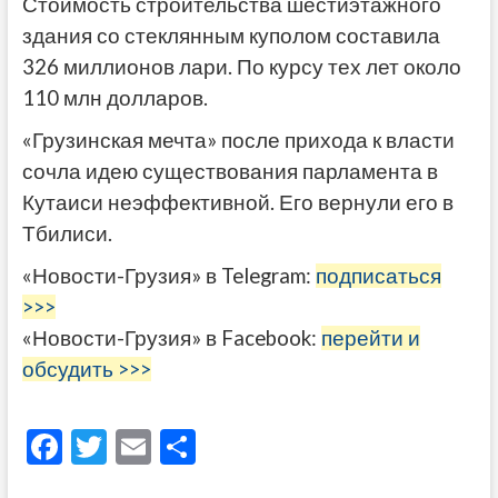
Стоимость строительства шестиэтажного
здания со стеклянным куполом составила
326 миллионов лари. По курсу тех лет около
110 млн долларов.
«Грузинская мечта» после прихода к власти
сочла идею существования парламента в
Кутаиси неэффективной. Его вернули его в
Тбилиси.
«Новости-Грузия» в Telegram:
подписаться
>>>
«Новости-Грузия» в Facebook:
перейти и
обсудить >>>
F
T
E
О
ac
w
m
тп