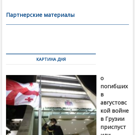
e
itt
ai
р
b
er
l
а
Партнерские материалы
o
в
o
и
k
ть
Навигация
по
КАРТИНА ДНЯ
записям
В память
о
погибших
в
августовс
кой войне
в Грузии
приспуст