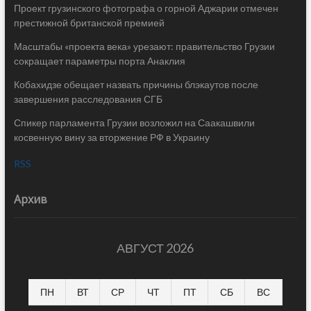
Проект грузинского фотографа о горной Аджарии отмечен
престижной британской премией
Масштабы «проекта века» урезают: правительство Грузии
сокращает параметры порта Анаклия
Кобахидзе обещает назвать причины блэкаутов после
завершения расследования СГБ
Спикер парламента Грузии возложил на Саакашвили
косвенную вину за вторжение РФ в Украину
RSS
Архив
АВГУСТ 2026
ПН
ВТ
СР
ЧТ
ПТ
СБ
ВС