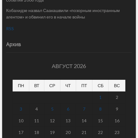
Кобахидзе назвал Саакашвили «позорным иностранным
агентом» и обвинил его в начале войны
RSS
Архив
АВГУСТ 2026
ПН
ВТ
СР
ЧТ
ПТ
СБ
ВС
1
2
3
4
5
6
7
8
9
10
11
12
13
14
15
16
17
18
19
20
21
22
23