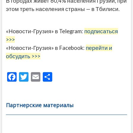
В городах живет 60,4% населения Грузии, при
этом треть населения страны — в Тбилиси.
«Новости-Грузия» в Telegram:
подписаться
>>>
«Новости-Грузия» в Facebook:
перейти и
обсудить >>>
F
T
E
О
ac
w
m
тп
e
itt
ai
р
b
er
l
а
Партнерские материалы
o
в
o
и