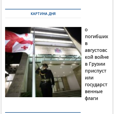
k
ть
Навигация
по
КАРТИНА ДНЯ
записям
В память
о
погибших
в
августовс
кой войне
в Грузии
приспуст
или
государст
венные
флаги