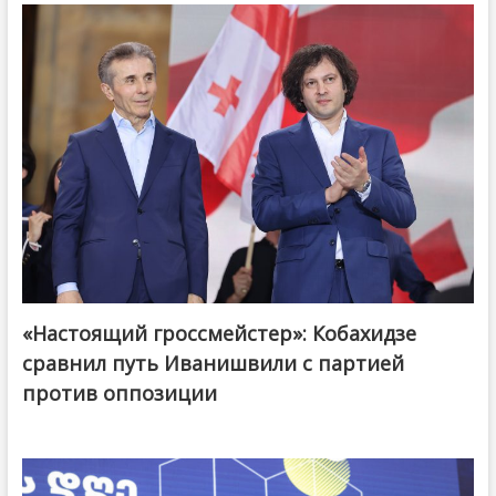
«Настоящий гроссмейстер»: Кобахидзе
@ქართული ოცნება / Georgian Dream
сравнил путь Иванишвили с партией
против оппозиции