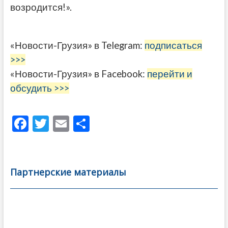
возродится!».
«Новости-Грузия» в Telegram:
подписаться
>>>
«Новости-Грузия» в Facebook:
перейти и
обсудить >>>
F
T
E
О
ac
w
m
тп
e
itt
ai
р
b
er
l
а
Партнерские материалы
o
в
o
и
k
ть
Навигация