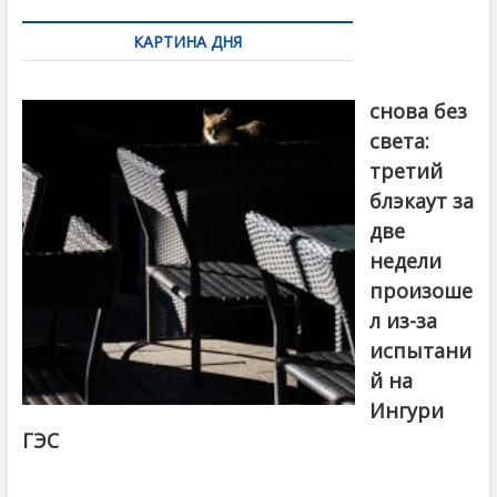
по
КАРТИНА ДНЯ
записям
Грузия
снова без
света:
третий
блэкаут за
две
недели
произоше
л из-за
испытани
й на
Ингури
ГЭС