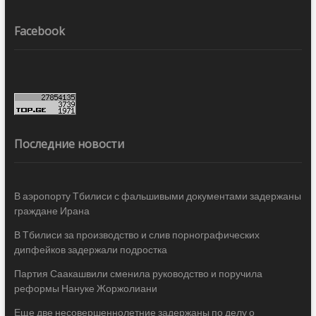
Facebook
Последние новости
В аэропорту Тбилиси с фальшивыми документами задержаны
граждане Ирана
В Тбилиси за производство и слив порнографических
дипфейков задержали подростка
Партия Саакашвили сменила руководство и поручила
реформы Нануке Жоржолиани
Еще две несовершеннолетние задержаны по делу о