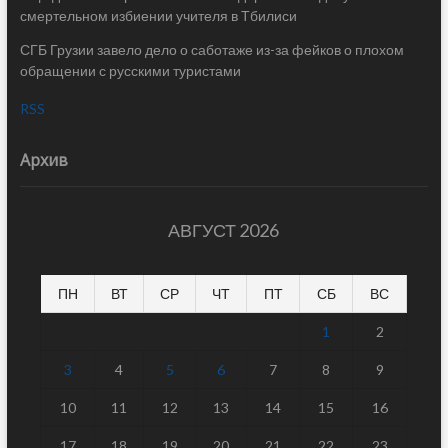
смертельном избиении учителя в Тбилиси
СГБ Грузии завело дело о саботаже из-за фейков о плохом
обращении с русскими туристами
RSS
Архив
АВГУСТ 2026
ПН
ВТ
СР
ЧТ
ПТ
СБ
ВС
1
2
3
4
5
6
7
8
9
10
11
12
13
14
15
16
17
18
19
20
21
22
23