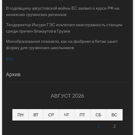
В годовщину августовской войны ЕС заявил о курсе РФ на
аннексию грузинских регионов
Техдиректор Ингури ГЭС исключил неисправность станции
среди причин блэкаутов в Грузии
Минобразования показало, как на фабрике в Китае шьют
форму для грузинских школьников
RSS
Архив
АВГУСТ 2026
ПН
ВТ
СР
ЧТ
ПТ
СБ
ВС
1
2