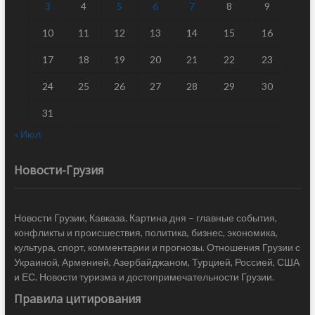
3
4
5
6
7
8
9
10
11
12
13
14
15
16
17
18
19
20
21
22
23
24
25
26
27
28
29
30
31
« Июл
Новости-Грузия
Новости Грузии, Кавказа. Картина дня – главные события,
конфликты и происшествия, политика, бизнес, экономика,
культура, спорт, комментарии и прогнозы. Отношения Грузии с
Украиной, Арменией, Азербайджаном, Турцией, Россией, США
и ЕС. Новости туризма и достопримечательности Грузии.
Правила цитирования