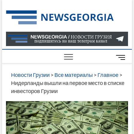
Skip
to
Нов
САМАЯ
content
АКТУАЛ
Гру
ИНФОР
О СОБ
В ГРУЗ
НОВОС
M
ГРУЗИИ
e
ОНЛАЙН
n
Новости Грузии
>
Все материалы
>
Главное
>
САЙТЕ 
u
Нидерланды вышли на первое место в списке
НАЙДЕ
B
инвесторов Грузии
НОВОС
u
ПОЛИТ
t
ЭКОНО
t
КУЛЬТУ
o
СПОРТА
n
МНОГО