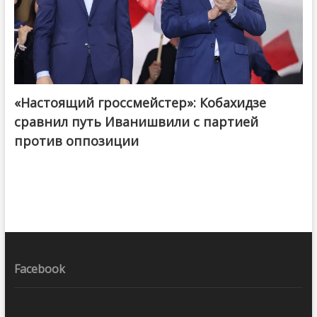
«Настоящий гроссмейстер»: Кобахидзе
@ქართული ოცნება / Georgian Dream
сравнил путь Иванишвили с партией
против оппозиции
Facebook