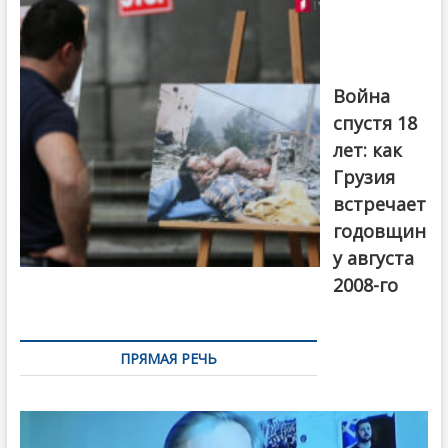
августовской
войны 2008
года в Тбилиси,
август 2018
года. Фото:
Война
Первый канал
спустя 18
лет: как
Грузия
встречает
годовщин
у августа
2008-го
ПРЯМАЯ РЕЧЬ