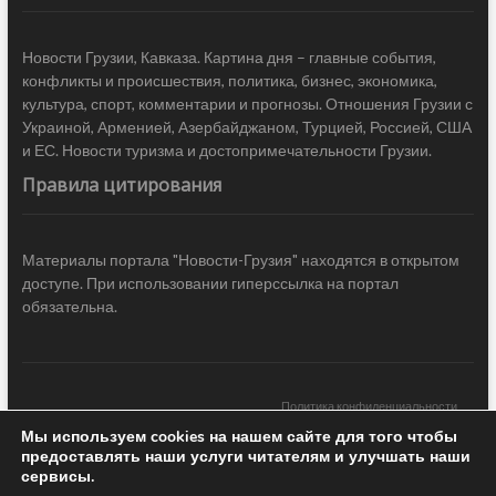
Новости Грузии, Кавказа. Картина дня – главные события,
конфликты и происшествия, политика, бизнес, экономика,
культура, спорт, комментарии и прогнозы. Отношения Грузии с
Украиной, Арменией, Азербайджаном, Турцией, Россией, США
и ЕС. Новости туризма и достопримечательности Грузии.
Правила цитирования
Материалы портала "Новости-Грузия" находятся в открытом
доступе. При использовании гиперссылка на портал
обязательна.
Политика конфиденциальности
Мы используем cookies на нашем сайте для того чтобы
Новости Грузии
| Black Sea Press LTD © 2020 All Rights Reserved /
предоставлять наши услуги читателям и улучшать наши
Design & development —
COCODO BRANDO
сервисы.