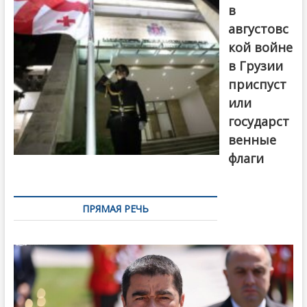
в
августовс
кой войне
в Грузии
приспуст
или
государст
венные
флаги
ПРЯМАЯ РЕЧЬ