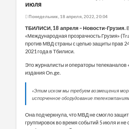
июля
Понедельник, 18 апреля, 2022, 20:04
ТБИЛИСИ, 18 апреля – Новости-Грузия.
В
«Международная прозрачность Грузия» (Trans
против МВД страны с целью защиты прав 2
2021 года в Тбилиси.
Это журналисты и операторы телеканалов «
издания Оn.ge.
«Этим иском мы требуем возмещения мора
испорченное оборудование телекомпаниям»
Она подчеркнула, что МВД не смогло защи
группировок во время событий 5 июля и не