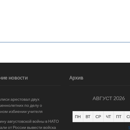
ние новости
Архив
АВГУСТ 2026
илиси арестовал двух
еннолетних по делу о
ном избиении учителя
ПН
ВТ
СР
ЧТ
ПТ
С
ину августовской войны в НАТО
али от России вывести войска