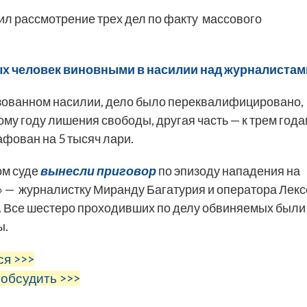
ил рассмотрение трех дел по факту массового
ых человек виновными в насилии над журналистам
зованном насилии, дело было переквалифицировано,
му году лишения свободы, другая часть — к трем год
фован на 5 тысяч лари.
ом суде
вынесли приговор
по эпизоду нападения на
 — журналистку Миранду Багатурия и оператора Лекс
ц. Все шестеро проходивших по делу обвиняемых были
ы.
ся >>>
 обсудить >>>