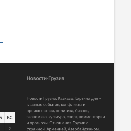
Новости-Грузия
Новости Грузии, Кавказа. Картина дня –
главные события, конфликты и
происшествия, политика, бизнес,
экономика, культура, спорт, комментарии
Б
ВС
и прогнозы. Отношения Грузии с
1
2
Украиной, Арменией, Азербайджаном,