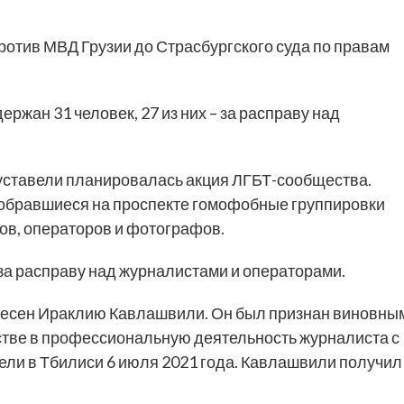
против МВД Грузии до Страсбургского суда по правам
ержан 31 человек, 27 из них – за расправу над
Руставели планировалась акция ЛГБТ-сообщества.
 собравшиеся на проспекте гомофобные группировки
ов, операторов и фотографов.
– за расправу над журналистами и операторами.
ынесен Ираклию Кавлашвили. Он был признан виновны
тве в профессиональную деятельность журналиста с
ели в Тбилиси 6 июля 2021 года. Кавлашвили получил