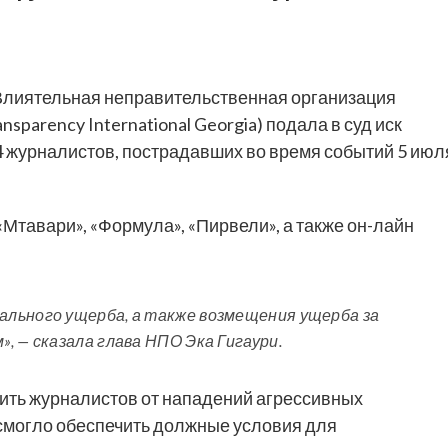
лиятельная неправительственная организация
parency International Georgia) подала в суд иск
4 журналистов, пострадавших во время событий 5 июл
Мтавари», «Формула», «Пирвели», а также он-лайн
льного ущерба, а также возмещения ущерба за
, — сказала глава НПО Эка Гигаури.
тить журналистов от нападений агрессивных
 смогло обеспечить должные условия для