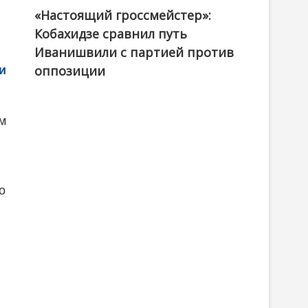
«Настоящий гроссмейстер»:
@ქართული ოცნება / Georgian Dream
Кобахидзе сравнил путь
Иванишвили с партией против
и
оппозиции
ам
о