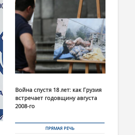
t
o
n
Фотовыставка на тему августовской войны 2008
года в Тбилиси, август 2018 года. Фото: Первый
Война спустя 18 лет: как Грузия
канал
встречает годовщину августа
2008-го
ПРЯМАЯ РЕЧЬ