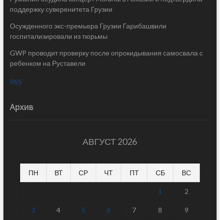
поддержку суверенитета Грузии
Осужденного экс-премьера Грузии Гарибашвили
госпитализировали из тюрьмы
GWP проводит проверку после опрокидывания самосвала с
ребенком на Руставели
RSS
Архив
АВГУСТ 2026
ПН
ВТ
СР
ЧТ
ПТ
СБ
ВС
1
2
3
4
5
6
7
8
9