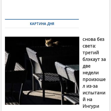
o
и
k
ть
Навигация
по
КАРТИНА ДНЯ
записям
Грузия
снова без
света:
третий
блэкаут за
две
недели
произоше
л из-за
испытани
й на
Ингури