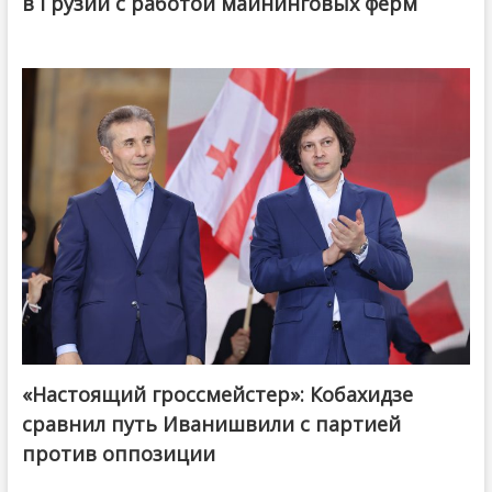
в Грузии с работой майнинговых ферм
«Настоящий гроссмейстер»: Кобахидзе
@ქართული ოცნება / Georgian Dream
сравнил путь Иванишвили с партией
против оппозиции