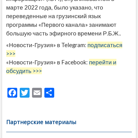
марте 2022 года, было указано, что
переведенные на грузинский язык
программы «Первого канала» занимают
большую часть эфирного времени Р.Б.Ж..
«Новости-Грузия» в Telegram:
подписаться
>>>
«Новости-Грузия» в Facebook:
перейти и
обсудить >>>
F
T
E
О
ac
w
m
тп
e
itt
ai
р
b
er
l
а
Партнерские материалы
o
в