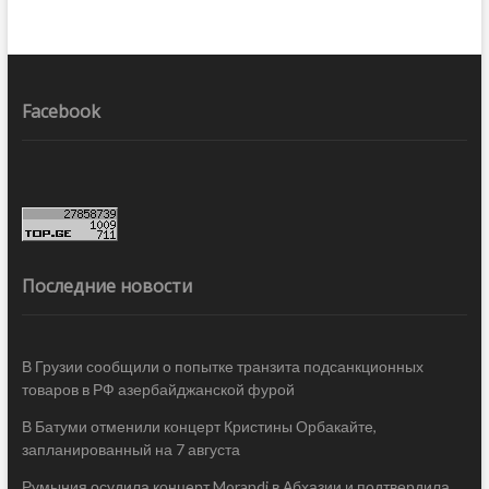
Facebook
Последние новости
В Грузии сообщили о попытке транзита подсанкционных
товаров в РФ азербайджанской фурой
В Батуми отменили концерт Кристины Орбакайте,
запланированный на 7 августа
Румыния осудила концерт Morandi в Абхазии и подтвердила