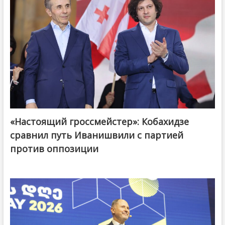
«Настоящий гроссмейстер»: Кобахидзе
@ქართული ოცნება / Georgian Dream
сравнил путь Иванишвили с партией
против оппозиции