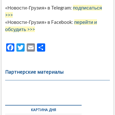
«Новости-Грузия» в Telegram:
подписаться
>>>
«Новости-Грузия» в Facebook:
перейти и
обсудить >>>
F
T
E
О
ac
w
m
тп
e
itt
ai
р
b
er
l
а
Партнерские материалы
o
в
o
и
k
ть
Навигация
по
КАРТИНА ДНЯ
записям