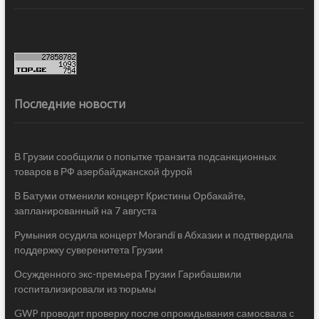
Последние новости
В Грузии сообщили о попытке транзита подсанкционных
товаров в РФ азербайджанской фурой
В Батуми отменили концерт Кристины Орбакайте,
запланированный на 7 августа
Румыния осудила концерт Morandi в Абхазии и подтвердила
поддержку суверенитета Грузии
Осужденного экс-премьера Грузии Гарибашвили
госпитализировали из тюрьмы
GWP проводит проверку после опрокидывания самосвала с