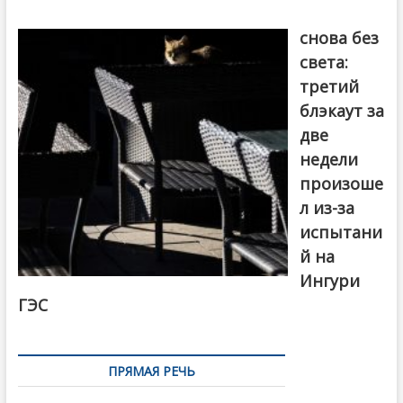
Грузия
снова без
света:
третий
блэкаут за
две
недели
произоше
л из-за
испытани
й на
Ингури
ГЭС
ПРЯМАЯ РЕЧЬ