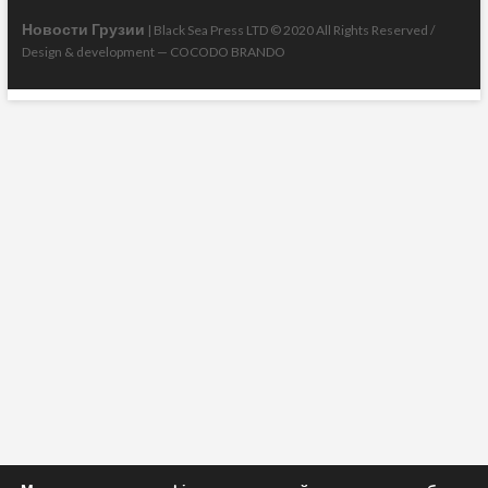
Новости Грузии
| Black Sea Press LTD © 2020 All Rights Reserved /
Design & development —
COCODO BRANDO