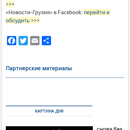
>>>
«Новости-Грузия» в Facebook:
перейти и
обсудить >>>
F
T
E
О
ac
w
m
тп
e
itt
ai
р
b
er
l
а
Партнерские материалы
o
в
o
и
k
ть
Навигация
по
КАРТИНА ДНЯ
записям
Грузия
снова без