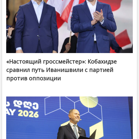
«Настоящий гроссмейстер»: Кобахидзе
@ქართული ოცნება / Georgian Dream
сравнил путь Иванишвили с партией
против оппозиции