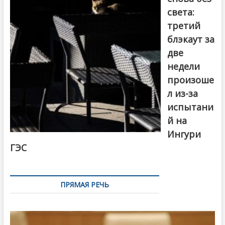
света:
третий
блэкаут за
две
недели
произоше
л из-за
испытани
й на
Ингури
ГЭС
ПРЯМАЯ РЕЧЬ