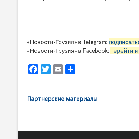
«Новости-Грузия» в Telegram:
подписать
«Новости-Грузия» в Facebook:
перейти и
F
T
E
О
ac
w
m
тп
e
itt
ai
р
b
er
l
а
Партнерские материалы
o
в
o
и
k
ть
Навигация