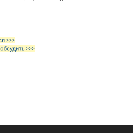
ся >>>
 обсудить >>>