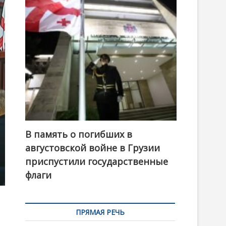
t
o
n
В память о погибших в
августовской войне в Грузии
приспустили государственные
флаги
ПРЯМАЯ РЕЧЬ