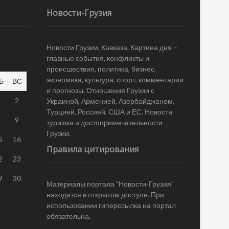
Новости-Грузия
Новости Грузии, Кавказа. Картина дня –
главные события, конфликты и
происшествия, политика, бизнес,
экономика, культура, спорт, комментарии
Б
ВС
и прогнозы. Отношения Грузии с
1
2
Украиной, Арменией, Азербайджаном,
Турцией, Россией, США и ЕС. Новости
8
9
туризма и достопримечательности
Грузии.
5
16
Правила цитирования
2
23
9
30
Материалы портала "Новости-Грузия"
находятся в открытом доступе. При
использовании гиперссылка на портал
обязательна.