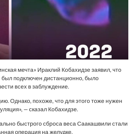
нская мечта» Ираклий Кобахидзе заявил, что
и был подключен дистанционно, было
вести всех в заблуждение.
ю. Однако, похоже, что для этого тоже нужен
уляция», — сказал Кобахидзе.
мально быстрого сброса веса Саакашвили стали
анная операция на желудке.