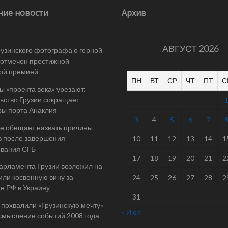
ние новости
Архив
АВГУСТ 2026
рузинского фотографа о горной
отмечен престижной
ой премией
ПН
ВТ
СР
ЧТ
ПТ
С
 «проекта века» урезают:
ьство Грузии сокращает
ы порта Анаклия
3
4
5
6
7
е обещает назвать причины
в после завершения
10
11
12
13
14
1
ования СГБ
17
18
19
20
21
2
арламента Грузии возложил на
ли косвенную вину за
24
25
26
27
28
2
е РФ в Украину
31
 похвалили «Грузинскую мечту»
« Июл
смысление событий 2008 года