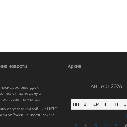
ние новости
Архив
АВГУСТ 2026
илиси арестовал двух
еннолетних по делу о
ном избиении учителя
ПН
ВТ
СР
ЧТ
ПТ
С
ину августовской войны в НАТО
али от России вывести войска
3
4
5
6
7