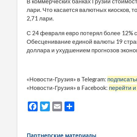
В коммерческих банках Грузии стоимость
лари. Что касается валютных киосков, т
2,71 лари.
С 24 февраля евро потерял более 12% 
Обесценивание единой валюты 19 стран
доллара и ухудшением прогнозов эконо
«Новости-Грузия» в Telegram:
подписать
«Новости-Грузия» в Facebook:
перейти и
F
T
E
О
ac
w
m
тп
e
itt
ai
р
b
er
l
а
Партнерские материалы