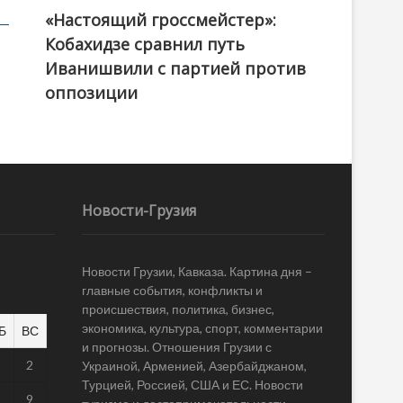
«Настоящий гроссмейстер»:
@ქართული ოცნება / Georgian Dream
Кобахидзе сравнил путь
Иванишвили с партией против
оппозиции
Новости-Грузия
Новости Грузии, Кавказа. Картина дня –
главные события, конфликты и
происшествия, политика, бизнес,
экономика, культура, спорт, комментарии
Б
ВС
и прогнозы. Отношения Грузии с
1
2
Украиной, Арменией, Азербайджаном,
Турцией, Россией, США и ЕС. Новости
8
9