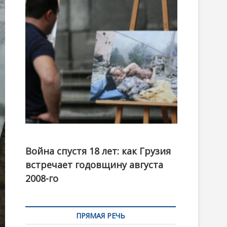
t
o
n
Фотовыставка на тему августовской войны 2008
года в Тбилиси, август 2018 года. Фото: Первый
Война спустя 18 лет: как Грузия
канал
встречает годовщину августа
2008-го
ПРЯМАЯ РЕЧЬ