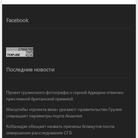
Facebook
Последние новости
Проект грузинского фотографа о горной Аджарии отмечен
престижной британской премией
Масштабы «проекта века» урезают: правительство Грузии
сокращает параметры порта Анаклия
Кобахидзе обещает назвать причины блэкаутов после
завершения расследования СГБ