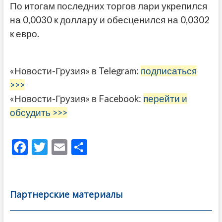
По итогам последних торгов лари укрепился
на 0,0030 к доллару и обесценился на 0,0302
к евро.
«Новости-Грузия» в Telegram:
подписаться
>>>
«Новости-Грузия» в Facebook:
перейти и
обсудить >>>
F
T
E
О
ac
w
m
тп
e
itt
ai
р
b
er
l
а
Партнерские материалы
o
в