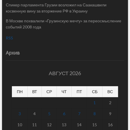
Спикер парламента Грузии возложил на Саакашвили
косвенную вину за вторжение РФ в Украину
В Москве похвалили «Грузинскую мечту» за переосмысление
событий 2008 года
RSS
Архив
АВГУСТ 2026
ПН
ВТ
СР
ЧТ
ПТ
СБ
ВС
1
2
3
4
5
6
7
8
9
10
11
12
13
14
15
16