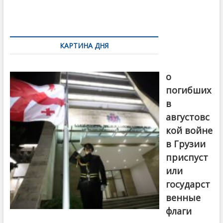
o
и
k
ть
Навигация
по
КАРТИНА ДНЯ
записям
В память
о
погибших
в
августовс
кой войне
в Грузии
приспуст
или
государст
венные
флаги