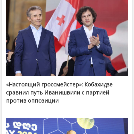
«Настоящий гроссмейстер»: Кобахидзе
@ქართული ოცნება / Georgian Dream
сравнил путь Иванишвили с партией
против оппозиции