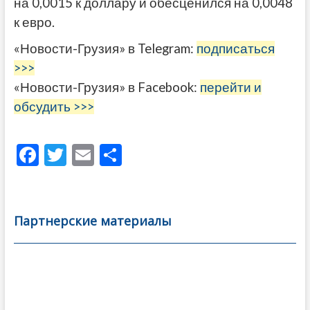
на 0,0015 к доллару и обесценился на 0,0048
к евро.
«Новости-Грузия» в Telegram:
подписаться
>>>
«Новости-Грузия» в Facebook:
перейти и
обсудить >>>
F
T
E
О
ac
w
m
тп
e
itt
ai
р
b
er
l
а
Партнерские материалы
o
в
o
и
k
ть
Навигация