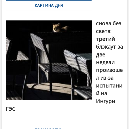
по
КАРТИНА ДНЯ
записям
Грузия
снова без
света:
третий
блэкаут за
две
недели
произоше
л из-за
испытани
й на
Ингури
ГЭС