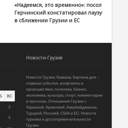
«Надеемся, это временно»: посол
Герчинский констатировал паузу
в сближении Грузии и ЕС
Новости-Грузия
Новости Грузии, Кавказа. Картина дня –
главные события, конфликты и
происшествия, политика, бизнес,
экономика, культура, спорт, комментарии
Б
ВС
и прогнозы. Отношения Грузии с
1
2
Украиной, Арменией, Азербайджаном,
Турцией, Россией, США и ЕС. Новости
8
9
туризма и достопримечательности
Грузии.