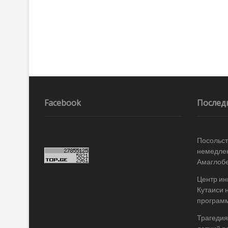
записям
Facebook
Послед
Посольст
немедле
Амаглоб
Центр ин
Кутаиси 
програм
Трагедия 