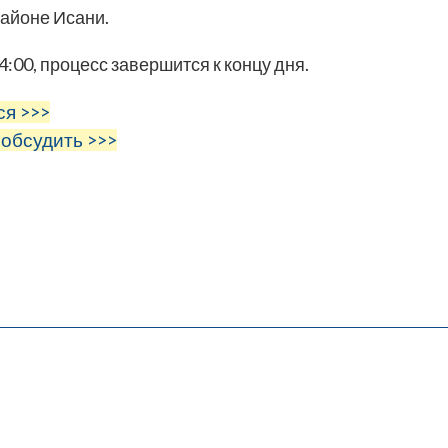
районе Исани.
:00, процесс завершится к концу дня.
ся >>>
 обсудить >>>