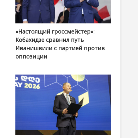
«Настоящий гроссмейстер»:
@ქართული ოცნება / Georgian Dream
Кобахидзе сравнил путь
Иванишвили с партией против
оппозиции