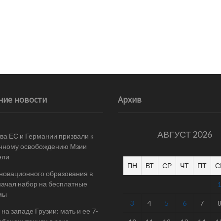
ние новости
Архив
АВГУСТ 2026
ва ЕС и Германии призвали к
нному освобождению Мзии
ели
ПН
ВТ
СР
ЧТ
ПТ
С
новационного образования в
начал набор на бесплатные
мы
3
4
5
6
7
на западе Грузии: мать и ее 7-