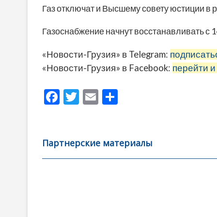
Газ отключат и Высшему совету юстиции в 
Газоснабжение начнут восстанавливать с 14
«Новости-Грузия» в Telegram:
подписать
«Новости-Грузия» в Facebook:
перейти и
F
T
E
О
ac
w
m
тп
e
itt
ai
р
b
er
l
а
Партнерские материалы
o
в
o
и
k
ть
Навигация
по