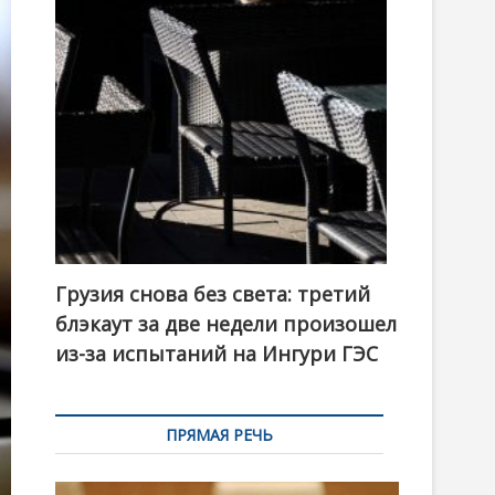
t
o
n
Грузия снова без света: третий
блэкаут за две недели произошел
из-за испытаний на Ингури ГЭС
ПРЯМАЯ РЕЧЬ