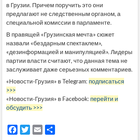
в Грузии. Причем поручить это они
предлагают не следственным органом, а
специальной комиссии в парламенте.
В правящей «Грузинская мечта» сюжет
назвали «бездарным спектаклем»,
«дезинформацией и манипуляцией». Лидеры
партии власти считают, что данная тема не
заслуживает даже серьезных комментариев.
«Новости-Грузия» в Telegram:
подписаться
>>>
«Новости-Грузия» в Facebook:
перейти и
обсудить >>>
F
T
E
О
ac
w
m
тп