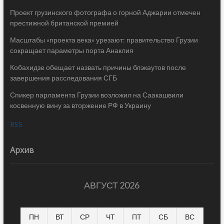
Проект грузинского фотографа о горной Аджарии отмечен
престижной британской премией
Масштабы «проекта века» урезают: правительство Грузии
сокращает параметры порта Анаклия
Кобахидзе обещает назвать причины блэкаутов после
завершения расследования СГБ
Спикер парламента Грузии возложил на Саакашвили
косвенную вину за вторжение РФ в Украину
RSS
Архив
АВГУСТ 2026
ПН
ВТ
СР
ЧТ
ПТ
СБ
ВС