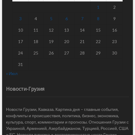
1
2
3
4
5
6
7
8
9
10
11
12
13
14
15
16
17
18
19
20
21
22
23
24
25
26
27
28
29
30
31
« Июл
Новости-Грузия
Новости Грузии, Кавказа. Картина дня – главные события,
конфликты и происшествия, политика, бизнес, экономика,
культура, спорт, комментарии и прогнозы. Отношения Грузии с
Украиной, Арменией, Азербайджаном, Турцией, Россией, США
и ЕС. Новости туризма и достопримечательности Грузии.