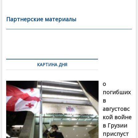
e
itt
ai
р
b
er
l
а
Партнерские материалы
o
в
o
и
k
ть
Навигация
по
КАРТИНА ДНЯ
записям
В память
о
погибших
в
августовс
кой войне
в Грузии
приспуст