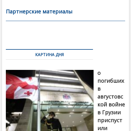
e
itt
ai
р
b
er
l
а
Партнерские материалы
o
в
o
и
k
ть
Навигация
по
КАРТИНА ДНЯ
записям
В память
о
погибших
в
августовс
кой войне
в Грузии
приспуст
или