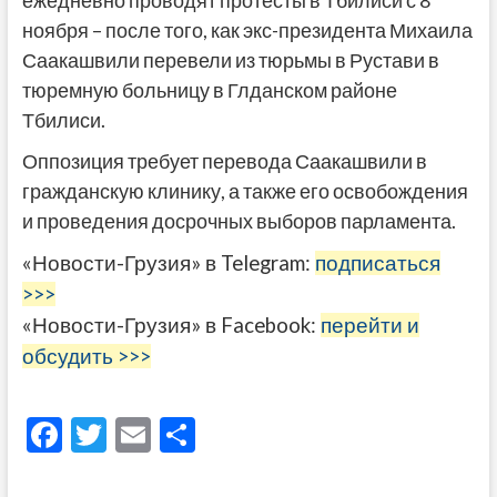
ежедневно проводят протесты в Тбилиси с 8
ноября – после того, как экс-президента Михаила
Саакашвили перевели из тюрьмы в Рустави в
тюремную больницу в Глданском районе
Тбилиси.
Оппозиция требует перевода Саакашвили в
гражданскую клинику, а также его освобождения
и проведения досрочных выборов парламента.
«Новости-Грузия» в Telegram:
подписаться
>>>
«Новости-Грузия» в Facebook:
перейти и
обсудить >>>
F
T
E
О
ac
w
m
тп