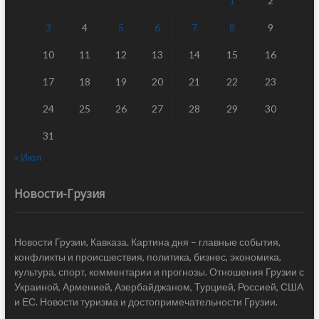
1
2
3
4
5
6
7
8
9
10
11
12
13
14
15
16
17
18
19
20
21
22
23
24
25
26
27
28
29
30
31
« Июл
Новости-Грузия
Новости Грузии, Кавказа. Картина дня – главные события,
конфликты и происшествия, политика, бизнес, экономика,
культура, спорт, комментарии и прогнозы. Отношения Грузии с
Украиной, Арменией, Азербайджаном, Турцией, Россией, США
и ЕС. Новости туризма и достопримечательности Грузии.