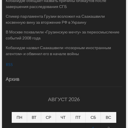
Кобахидзе обещает назвать причины блэкаутов после
завершения расследования СГБ
Спикер парламента Грузии возложил на Саакашвили
косвенную вину за вторжение РФ в Украину
В Москве похвалили «Грузинскую мечту» за переосмысление
событий 2008 года
Кобахидзе назвал Саакашвили «позорным иностранным
агентом» и обвинил его в начале войны
RSS
Архив
АВГУСТ 2026
ПН
ВТ
СР
ЧТ
ПТ
СБ
ВС