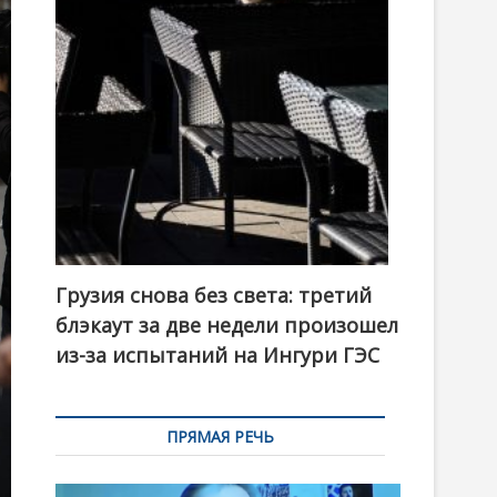
t
o
n
Грузия снова без света: третий
блэкаут за две недели произошел
из-за испытаний на Ингури ГЭС
ПРЯМАЯ РЕЧЬ