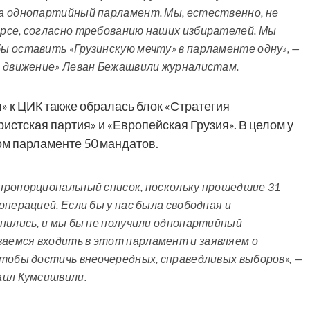
а однопартийный парламент. Мы, естественно, не
рсе, согласно требованию наших избирателей. Мы
ы оставить «Грузинскую мечту» в парламенте одну», —
е движение» Леван Бежашвили журналистам.
 к ЦИК также обралась блок «Стратегия
истская партия» и «Европейская Грузия». В целом у
ом парламенте 50 мандатов.
пропорциональный список, поскольку прошедшие 31
перацией. Если бы у нас была свободная и
нились, и мы бы не получили однопартийный
аемся входить в этот парламент и заявляем о
тобы достичь внеочередных, справедливых выборов», —
аил Кумсишвили.