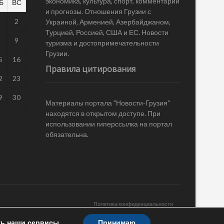
экономика, культура, спорт, комментарии
Б
ВС
и прогнозы. Отношения Грузии с
1
2
Украиной, Арменией, Азербайджаном,
Турцией, Россией, США и ЕС. Новости
8
9
туризма и достопримечательности
Грузии.
5
16
Правила цитирования
2
23
9
30
Материалы портала "Новости-Грузия"
находятся в открытом доступе. При
использовании гиперссылка на портал
обязательна.
Политика конфиденциальности
ть наши сервисы.
Принимаю