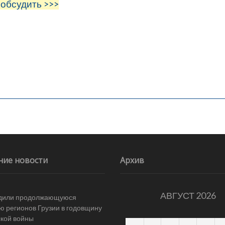
 обсудить >>>
ние новости
Архив
АВГУСТ 2026
дили продолжающуюся
ю регионов Грузии в годовщину
ской войны