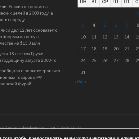
ПН
ВТ
СР
ЧТ
ПТ
С
ли: Россия не достигла
еских целей в 2008 году, а
мстит народу
3
4
5
6
7
илиси дал 12 лет основателю
атформы по делу о
10
11
12
13
14
1
естве на $13,3 млн
17
18
19
20
21
2
стя 18 лет: как Грузия
т годовщину августа 2008-го
24
25
26
27
28
2
 сообщили о попытке транзита
31
ионных товаров в РФ
« Июл
джанской фурой
rved / Design & development —
COCODO BRANDO
я того чтобы предоставлять наши услуги читателям и улучша