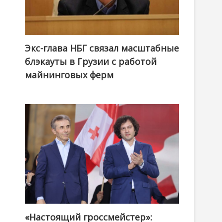
Экс-глава НБГ связал масштабные
блэкауты в Грузии с работой
майнинговых ферм
«Настоящий гроссмейстер»:
@ქართული ოცნება / Georgian Dream