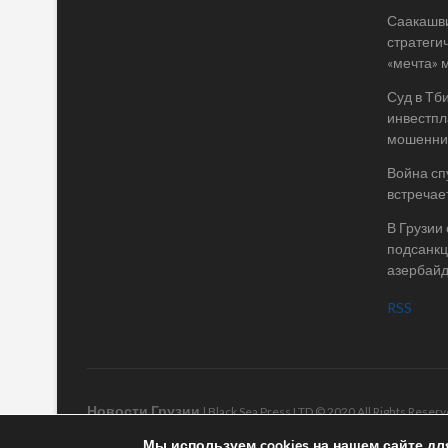
Саакашви
стратегич
«мечта» 
Суд в Тб
инвестпл
мошеннич
Война спу
встречае
В Грузии
подсанкц
азербай
RSS
Новости Грузии
| Black Sea Press LTD © 2020 All Rights Rese
Мы используем cookies на нашем сайте дл