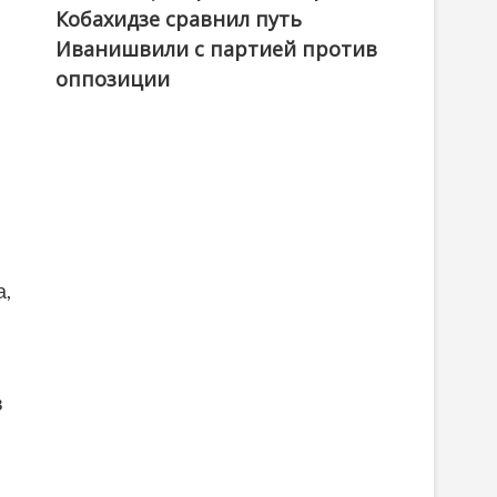
Кобахидзе сравнил путь
Иванишвили с партией против
оппозиции
а,
»
в