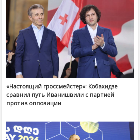
«Настоящий гроссмейстер»: Кобахидзе
@ქართული ოცნება / Georgian Dream
сравнил путь Иванишвили с партией
против оппозиции