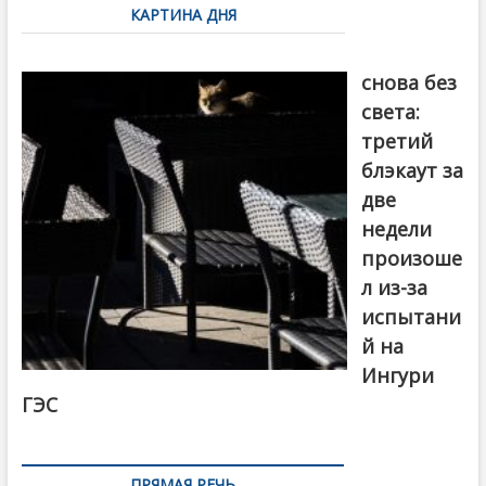
КАРТИНА ДНЯ
записям
Грузия
снова без
света:
третий
блэкаут за
две
недели
произоше
л из-за
испытани
й на
Ингури
ГЭС
ПРЯМАЯ РЕЧЬ