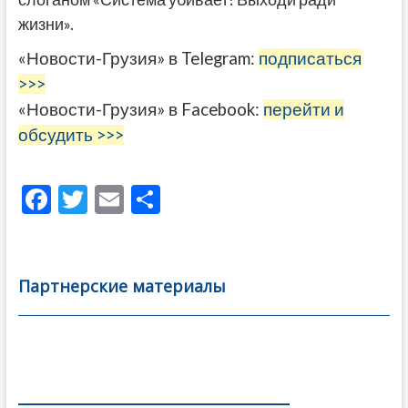
жизни».
«Новости-Грузия» в Telegram:
подписаться
>>>
«Новости-Грузия» в Facebook:
перейти и
обсудить >>>
F
T
E
О
ac
w
m
тп
e
itt
ai
р
b
er
l
а
Партнерские материалы
o
в
o
и
k
ть
Навигация
по