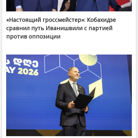
«Настоящий гроссмейстер»: Кобахидзе
@ქართული ოცნება / Georgian Dream
сравнил путь Иванишвили с партией
против оппозиции