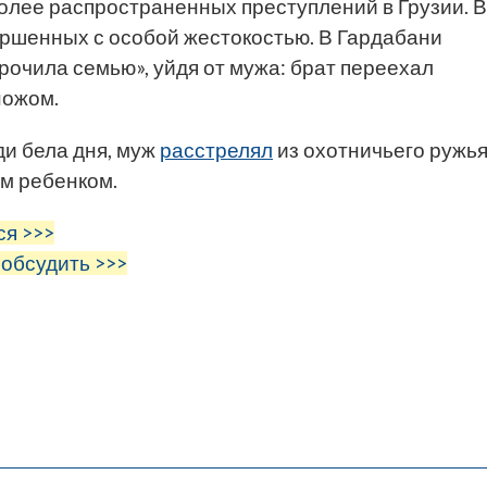
олее распространенных преступлений в Грузии. В
ершенных с особой жестокостью. В Гардабани
орочила семью», уйдя от мужа: брат переехал
ножом.
ди бела дня, муж
расстрелял
из охотничьего ружь
ым ребенком.
ся >>>
 обсудить >>>