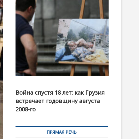
t
o
n
Фотовыставка на тему августовской войны 2008
года в Тбилиси, август 2018 года. Фото: Первый
Война спустя 18 лет: как Грузия
канал
встречает годовщину августа
2008-го
ПРЯМАЯ РЕЧЬ