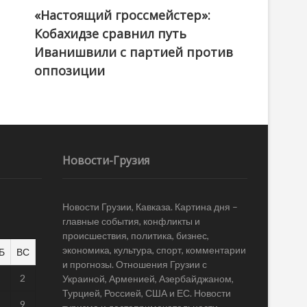
«Настоящий гроссмейстер»:
@ქართული ოცნება / Georgian Dream
Кобахидзе сравнил путь
Иванишвили с партией против
оппозиции
Новости-Грузия
Новости Грузии, Кавказа. Картина дня –
главные события, конфликты и
происшествия, политика, бизнес,
экономика, культура, спорт, комментарии
Б
ВС
и прогнозы. Отношения Грузии с
1
2
Украиной, Арменией, Азербайджаном,
Турцией, Россией, США и ЕС. Новости
8
9