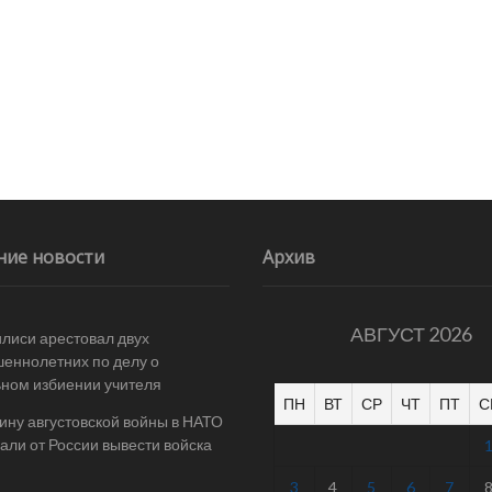
ние новости
Архив
АВГУСТ 2026
илиси арестовал двух
еннолетних по делу о
ном избиении учителя
ПН
ВТ
СР
ЧТ
ПТ
С
ину августовской войны в НАТО
али от России вывести войска
3
4
5
6
7