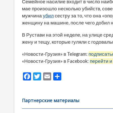
Семейное насилие входит в число наиб
мае произошло несколько убийств, сов
мужчина
убил
сестру за то, что она «оп
женщину на машине, после чего добил 
В Рустави на этой неделе, на улице сре
жену и тещу, которые гуляли с годовал
«Новости-Грузия» в Telegram:
подписать
«Новости-Грузия» в Facebook:
перейти и
F
T
E
О
ac
w
m
тп
e
itt
ai
р
b
er
l
а
Партнерские материалы
o
в