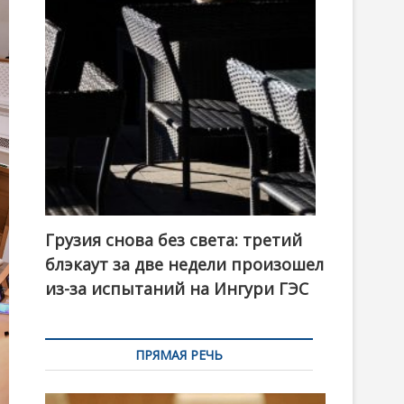
t
o
n
Грузия снова без света: третий
блэкаут за две недели произошел
из-за испытаний на Ингури ГЭС
ПРЯМАЯ РЕЧЬ