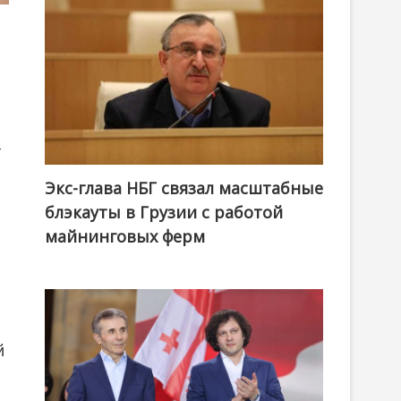
т
Экс-глава НБГ связал масштабные
блэкауты в Грузии с работой
майнинговых ферм
й