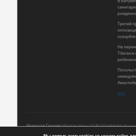
В Батуми
санитарк
рожденно
Третий п
оппозици
оскорбле
На перек
Тбилиси 
ребенком
Посольст
немедле
Амаглоб
RSS
Новости Грузии
| Black Sea Press LTD © 2020 All Rights Rese
Мы используем cookies на нашем сайте дл