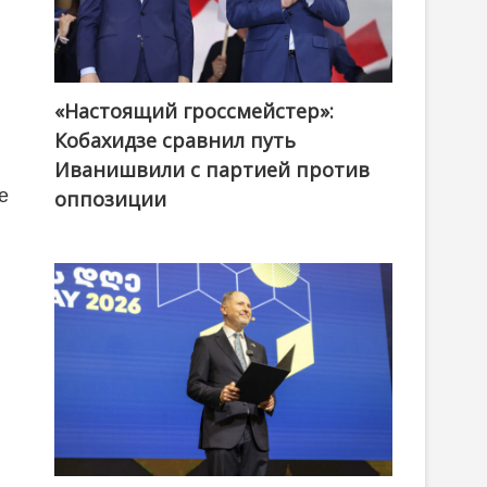
«Настоящий гроссмейстер»:
@ქართული ოცნება / Georgian Dream
Кобахидзе сравнил путь
Иванишвили с партией против
е
оппозиции