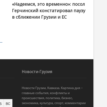
«Надеемся, это временно»: посол
Герчинский констатировал паузу
в сближении Грузии и ЕС
Новости-Грузия
Новости Грузии, Кавказа. Картина дня –
главные события, конфликты и
происшествия, политика, бизнес,
экономика, культура, спорт, комментарии
Б
ВС