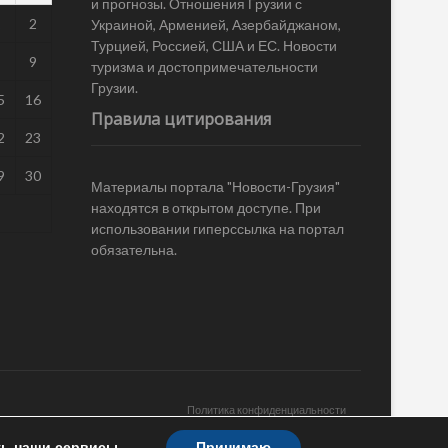
и прогнозы. Отношения Грузии с
1
2
Украиной, Арменией, Азербайджаном,
Турцией, Россией, США и ЕС. Новости
8
9
туризма и достопримечательности
Грузии.
5
16
Правила цитирования
2
23
9
30
Материалы портала "Новости-Грузия"
находятся в открытом доступе. При
использовании гиперссылка на портал
обязательна.
Политика конфиденциальности
ть наши сервисы.
Принимаю