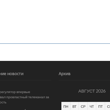
ние новости
Архив
АВГУСТ 2026
 регулятор впервые
ал провластный телеканал за
ость
ПН
ВТ
СР
ЧТ
ПТ
С