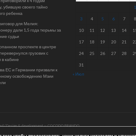
 приговорили к 4 годам
у, убившую своего тайно
го ребенка
3
4
5
6
7
риговор для Мелия:
онеру дали 1,5 года тюрьмы за
10
11
12
13
14
1
ние судьи
17
18
19
20
21
2
опанном проспекте в центре
перевернулся грузовик с
24
25
26
27
28
2
 в кабине
31
ва ЕС и Германии призвали к
« Июл
нному освобождению Мзии
ели
rved / Design & development —
COCODO BRANDO
я того чтобы предоставлять наши услуги читателям и улучша