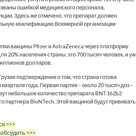
званы ошибкой медицинского персонала,
ции. Здесь же отмечено, что препарат должен
ельную квалификацию Всемирной организации
упки вакцины Pfizer и AstraZeneca через платформу
я 20% населения страны, это 700 тысяч человек, и уж
миллионов долларов.
узии подтверждение о том, что страна готова
квартале года. Первая партия – около 20 тысяч доз –
везут небольшое количество препарата BNT162b2
го партнера BioNTech. Этой вакциной будут прививать
ся >>>
 обсудить >>>