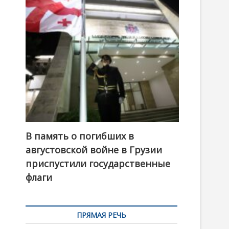
t
o
n
В память о погибших в
августовской войне в Грузии
приспустили государственные
флаги
ПРЯМАЯ РЕЧЬ