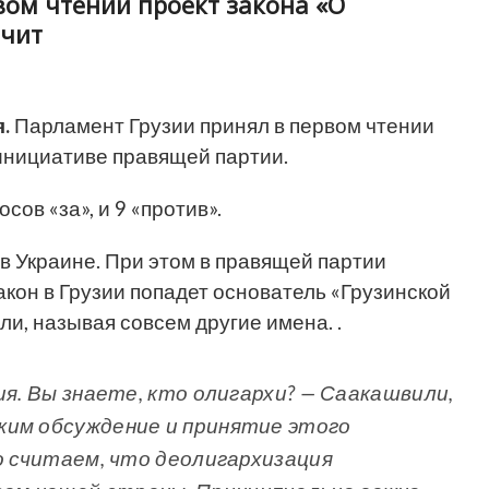
вом чтении проект закона «О
ачит
.
Парламент Грузии принял в первом чтении
 инициативе правящей партии.
сов «за», и 9 «против».
 в Украине. При этом в правящей партии
акон в Грузии попадет основатель «Грузинской
и, называя совсем другие имена. .
ия. Вы знаете, кто олигархи? — Саакашвили,
жим обсуждение и принятие этого
о считаем, что деолигархизация