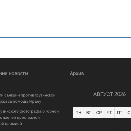
ние новости
Архив
АВГУСТ 2026
и санкции против грузинской
ржи за помощь Ирану
рузинского фотографа о горной
ПН
ВТ
СР
ЧТ
ПТ
С
отмечен престижной
ой премией