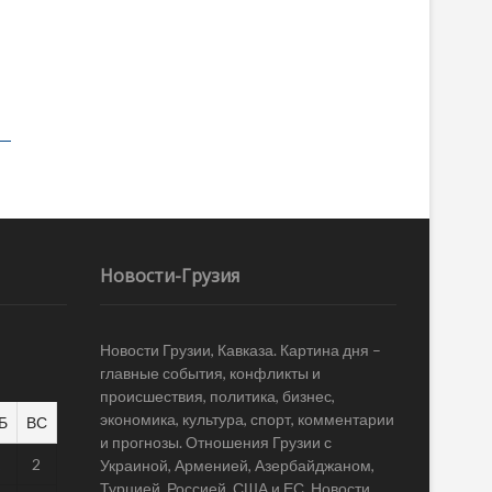
Новости-Грузия
Новости Грузии, Кавказа. Картина дня –
главные события, конфликты и
происшествия, политика, бизнес,
экономика, культура, спорт, комментарии
Б
ВС
и прогнозы. Отношения Грузии с
1
2
Украиной, Арменией, Азербайджаном,
Турцией, Россией, США и ЕС. Новости