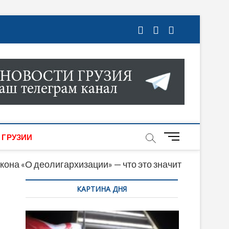
ГРУЗИИ. НОВОСТИ ГРУЗИИ ОНЛАЙН. НА
МИКИ, КУЛЬТУРЫ, СПОРТА И МНОГОЕ
M
 ГРУЗИИ
e
n
кона «О деолигархизации» — что это значит
u
КАРТИНА ДНЯ
B
u
t