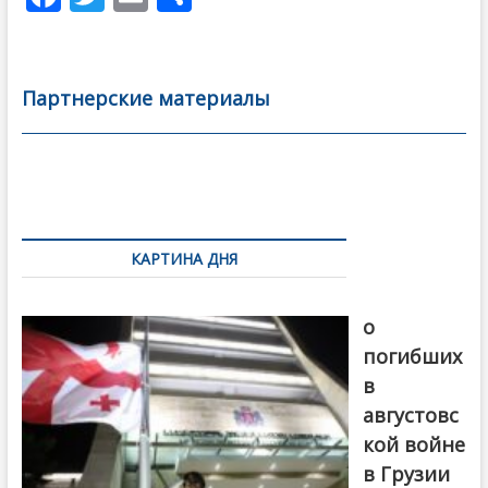
ac
w
m
тп
e
itt
ai
р
b
er
l
а
Партнерские материалы
o
в
o
и
k
ть
Навигация
по
КАРТИНА ДНЯ
записям
В память
о
погибших
в
августовс
кой войне
в Грузии