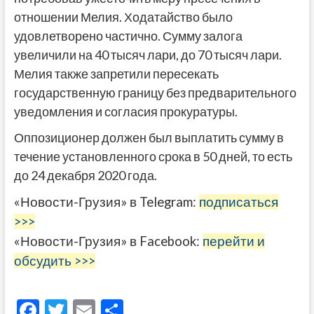
отношении Мелия. Ходатайство было
удовлетворено частично. Сумму залога
увеличили на 40 тысяч лари, до 70 тысяч лари.
Мелия также запретили пересекать
государственную границу без предварительного
уведомления и согласия прокуратуры.
Оппозиционер должен был выплатить сумму в
течение установленного срока в 50 дней, то есть
до 24 декабря 2020 года.
«Новости-Грузия» в Telegram:
подписаться
>>>
«Новости-Грузия» в Facebook:
перейти и
обсудить >>>
F
T
E
О