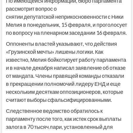
По имеющейся информации, бюро парламента
рассмотрит вопрос о
снятии депутатской неприкосновенности с Ники
Мелия в понедельник, 15 февраля, и проголосует
по вопросу на пленарном заседании 16 февраля.
Оппоненты властей указывают, что действия
«Грузинской мечты» лишены логики. Как
известно, Мелия бойкотирует работу парламента
и в начале декабря написал заявление об отказе
от мандата. Члены правящей команды отказали
в прекращении полномочий лидеру ЕНД и еще
нескольким десяткам оппозиционеров, которые
считают выборы сфальсифицированными.
Следственное ведомство обратилось к
парламенту после того, как истек срок выплаты
залога в 70 тысяч лари, установленный для