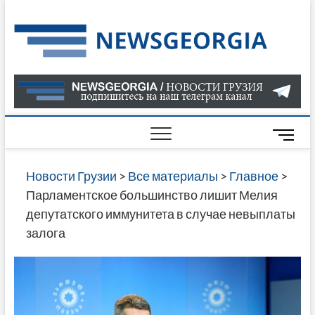
Skip
to
Нов
САМАЯ
content
АКТУАЛ
Гру
ИНФОР
О СОБ
В ГРУЗ
НОВОС
M
ГРУЗИИ
e
ОНЛАЙН
n
Новости Грузии
>
Все материалы
>
Главное
>
САЙТЕ 
u
Парламентское большинство лишит Мелия
НАЙДЕ
B
депутатского иммунитета в случае невыплаты
НОВОС
u
залога
ПОЛИТ
t
ЭКОНО
t
КУЛЬТУ
o
СПОРТА
n
МНОГО